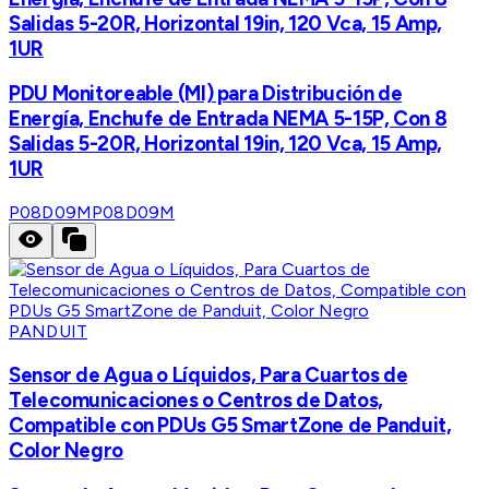
Salidas 5-20R, Horizontal 19in, 120 Vca, 15 Amp,
1UR
PDU Monitoreable (MI) para Distribución de
Energía, Enchufe de Entrada NEMA 5-15P, Con 8
Salidas 5-20R, Horizontal 19in, 120 Vca, 15 Amp,
1UR
P08D09M
P08D09M
PANDUIT
Sensor de Agua o Líquidos, Para Cuartos de
Telecomunicaciones o Centros de Datos,
Compatible con PDUs G5 SmartZone de Panduit,
Color Negro