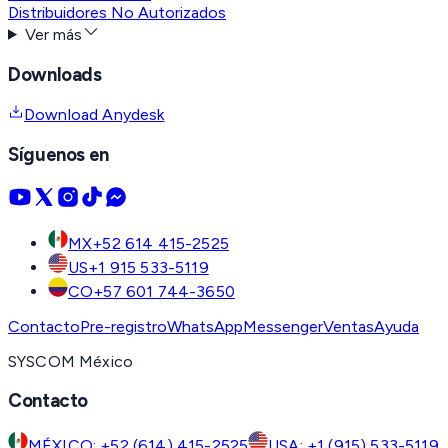
Distribuidores No Autorizados
Ver más
Downloads
Download Anydesk
Síguenos en
MX
+52 614 415-2525
US
+1 915 533-5119
CO
+57 601 744-3650
Contacto
Pre-registro
WhatsApp
Messenger
Ventas
Ayuda
SYSCOM México
Contacto
MÉXICO: +52 (614) 415-2525
USA: +1 (915) 533-5119