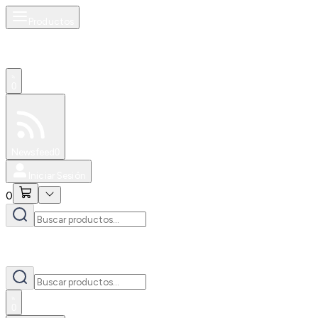
Productos
0
Especiales
Newsfeed
0
Iniciar Sesión
0
0