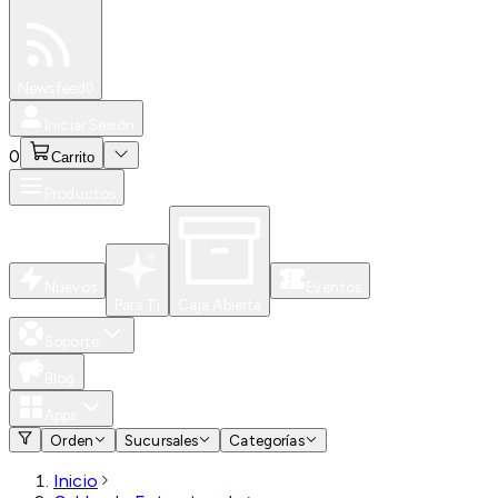
Especiales
Newsfeed
0
Iniciar Sesión
0
Carrito
Productos
Nuevos
Eventos
Para Ti
Caja Abierta
Soporte
Blog
Apps
Orden
Sucursales
Categorías
Inicio