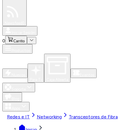
Especiales
Newsfeed
0
Iniciar Sesión
0
Carrito
Productos
Nuevos
Eventos
Para Ti
Caja Abierta
Soporte
Blog
Apps
Redes e IT
Networking
Transceptores de Fibra
Inicio