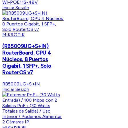
WI-POE11S-48V
Iniciar Sesión
MIKROTIK
(RB5009UG+S+IN)
RouterBoard, CPU 4
Núcleos, 8 Puertos
Gigabit, 1 SFP+, Solo
RouterOS v7
RB5009UG+S+IN
Iniciar Sesión
HIKVISION