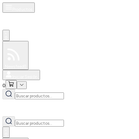
Productos
0
Especiales
Newsfeed
0
Iniciar Sesión
0
0