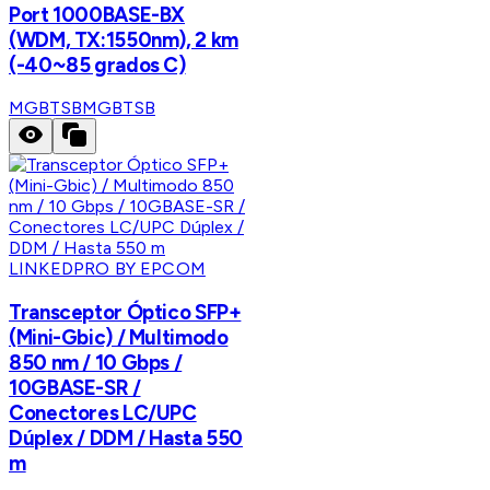
Port 1000BASE-BX
(WDM, TX:1550nm), 2 km
(-40~85 grados C)
MGBTSB
MGBTSB
LINKEDPRO BY EPCOM
Transceptor Óptico SFP+
(Mini-Gbic) / Multimodo
850 nm / 10 Gbps /
10GBASE-SR /
Conectores LC/UPC
Dúplex / DDM / Hasta 550
m