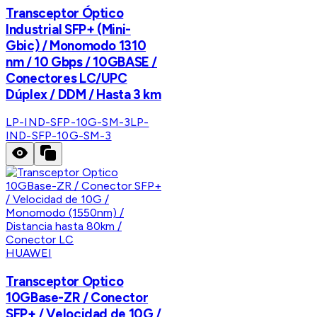
Transceptor Óptico
Industrial SFP+ (Mini-
Gbic) / Monomodo 1310
nm / 10 Gbps / 10GBASE /
Conectores LC/UPC
Dúplex / DDM / Hasta 3 km
LP-IND-SFP-10G-SM-3
LP-
IND-SFP-10G-SM-3
HUAWEI
Transceptor Optico
10GBase-ZR / Conector
SFP+ / Velocidad de 10G /