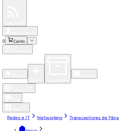
Especiales
Newsfeed
0
Iniciar Sesión
0
Carrito
Productos
Nuevos
Eventos
Para Ti
Caja Abierta
Soporte
Blog
Apps
Redes e IT
Networking
Transceptores de Fibra
Inicio