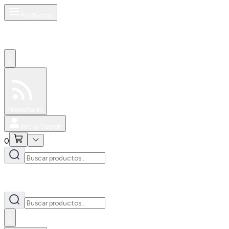
Productos
0
Especiales
Newsfeed
0
Iniciar Sesión
0
0