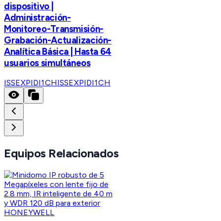
dispositivo |
Administración-
Monitoreo-Transmisión-
Grabación-Actualización-
Analítica Básica | Hasta 64
usuarios simultáneos
ISSEXPIDI1CH
ISSEXPIDI1CH
Equipos Relacionados
HONEYWELL