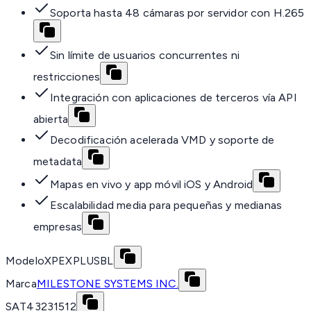
Soporta hasta 48 cámaras por servidor con H.265
Sin límite de usuarios concurrentes ni
restricciones
Integración con aplicaciones de terceros vía API
abierta
Decodificación acelerada VMD y soporte de
metadata
Mapas en vivo y app móvil iOS y Android
Escalabilidad media para pequeñas y medianas
empresas
Modelo
XPEXPLUSBL
Marca
MILESTONE SYSTEMS INC.
SAT
43231512