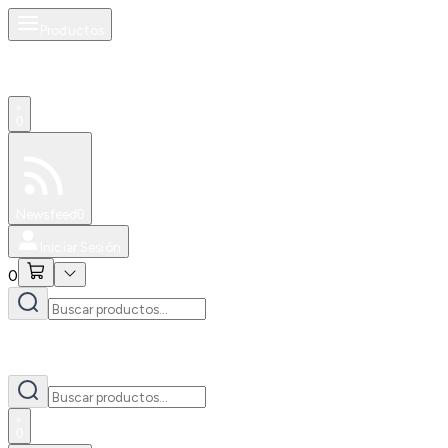
Productos
0
Especiales
Newsfeed
0
Iniciar Sesión
0
0