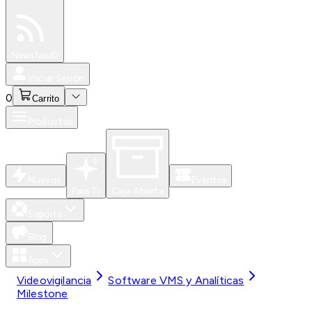
Especiales
Newsfeed
0
Iniciar Sesión
0
Carrito
Productos
Nuevos
Eventos
Para Ti
Caja Abierta
Soporte
Blog
Apps
Videovigilancia
Software VMS y Analíticas
Milestone