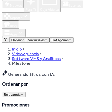
Nuevos
Eventos
Para Ti
Caja Abierta
Soporte
Blog
Apps
Orden
Sucursales
Categorías
Inicio
Videovigilancia
Software VMS y Analíticas
Milestone
Generando filtros con IA...
Ordenar por
Relevancia
Promociones