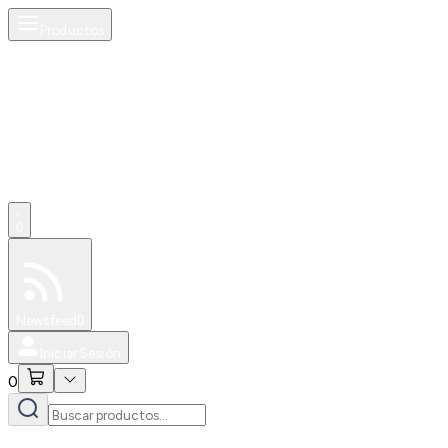
Productos
0
Especiales
Newsfeed
0
Iniciar Sesión
0