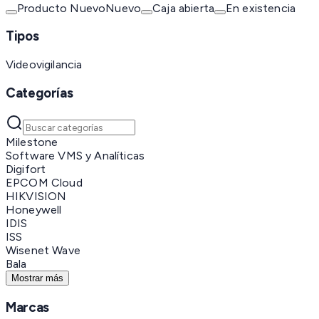
Producto Nuevo
Nuevo
Caja abierta
En existencia
Tipos
Videovigilancia
Categorías
Milestone
Software VMS y Analíticas
Digifort
EPCOM Cloud
HIKVISION
Honeywell
IDIS
ISS
Wisenet Wave
Bala
Mostrar más
Marcas