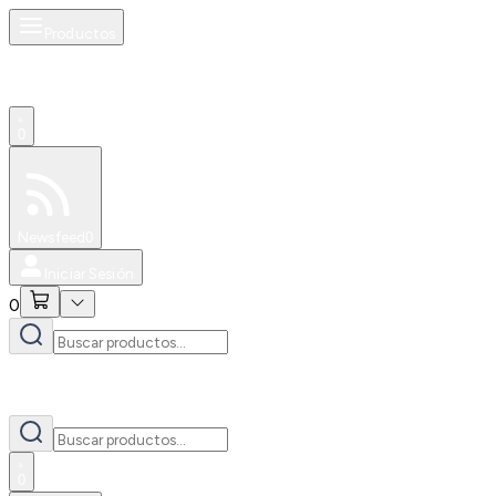
Productos
0
Especiales
Newsfeed
0
Iniciar Sesión
0
0