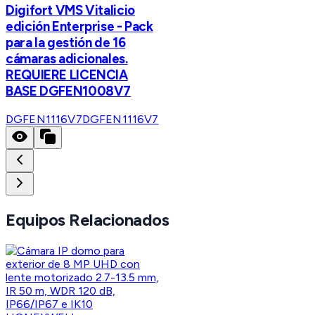
Digifort VMS Vitalicio
edición Enterprise - Pack
para la gestión de 16
cámaras adicionales.
REQUIERE LICENCIA
BASE DGFEN1008V7
DGFEN1116V7
DGFEN1116V7
Equipos Relacionados