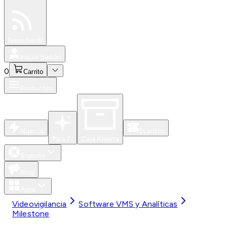
Especiales
Newsfeed
0
Iniciar Sesión
0
Carrito
Productos
Nuevos
Eventos
Para Ti
Caja Abierta
Soporte
Blog
Apps
Videovigilancia
Software VMS y Analíticas
Milestone