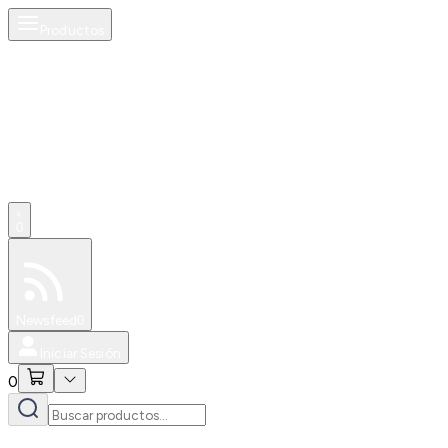
Productos
0
Especiales
Newsfeed
0
Iniciar Sesión
0