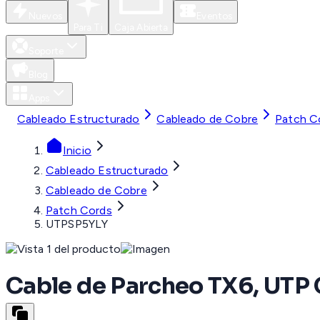
Nuevos
Eventos
Para Ti
Caja Abierta
Soporte
Blog
Apps
Cableado Estructurado
Cableado de Cobre
Patch C
Inicio
Cableado Estructurado
Cableado de Cobre
Patch Cords
UTPSP5YLY
Cable de Parcheo TX6, UTP C