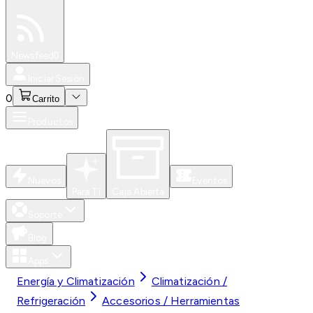
Especiales
Newsfeed
0
Iniciar Sesión
0
Carrito
Productos
Nuevos
Eventos
Para Ti
Caja Abierta
Soporte
Blog
Apps
Energía y Climatización
Climatización /
Refrigeración
Accesorios / Herramientas