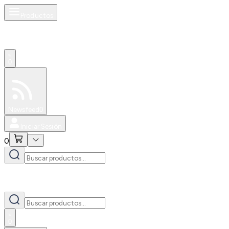
Productos
0
Especiales
Newsfeed
0
Iniciar Sesión
0
0