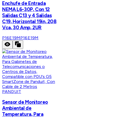
Enchufe de Entrada
NEMA L6-30P, Con 12
Salidas C13 y 4 Salidas
C19, Horizontal 19in, 208
Vca, 30 Amp, 2UR
P16E19M
P16E19M
PANDUIT
Sensor de Monitoreo
Ambiental de
Temperatura, Para