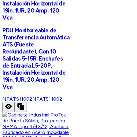
Instalación Horizontal de
19in, 1UR, 20 Amp, 120
Vca
PDU Monitoreable de
Transferencia Automática
ATS (Fuente
Redundante), Con 10
Salidas 5-15R, Enchufes
de Entrada L5-20P,
Instalación Horizontal de
19in, 1UR, 20 Amp, 120
Vca
NPATS11002
NPATS11002