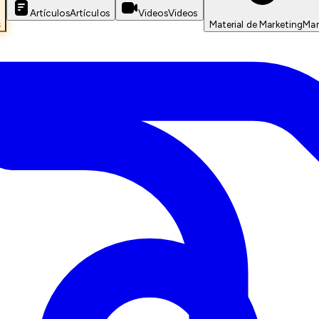
Artículos
Artículos
Videos
Videos
s
Material de Marketing
Mar