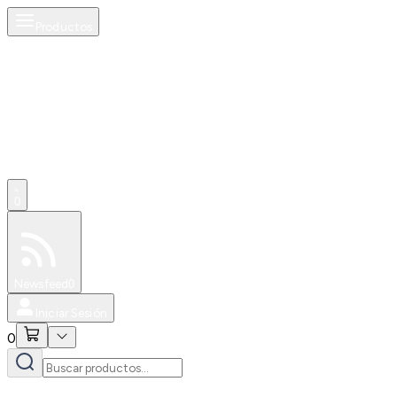
Productos
0
Especiales
Newsfeed
0
Iniciar Sesión
0