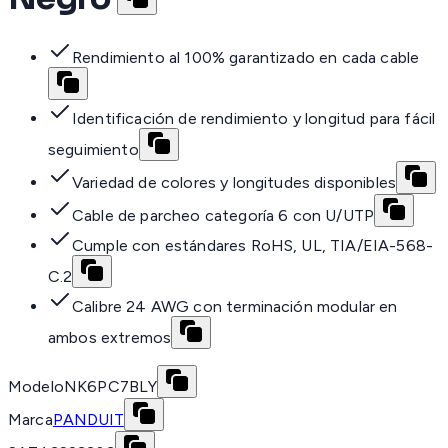
Rendimiento al 100% garantizado en cada cable
Identificación de rendimiento y longitud para fácil
seguimiento
Variedad de colores y longitudes disponibles
Cable de parcheo categoría 6 con U/UTP
Cumple con estándares RoHS, UL, TIA/EIA-568-
C.2
Calibre 24 AWG con terminación modular en
ambos extremos
Modelo
NK6PC7BLY
Marca
PANDUIT