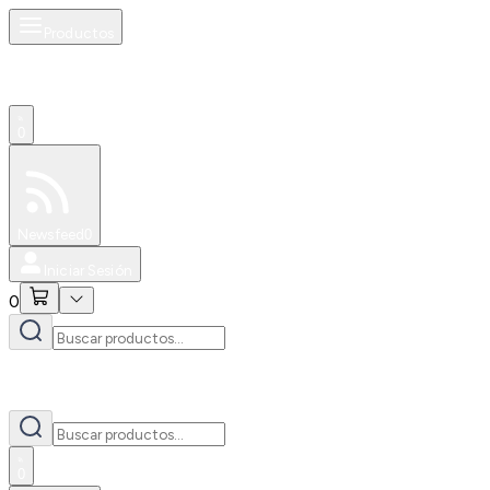
Productos
0
Especiales
Newsfeed
0
Iniciar Sesión
0
0