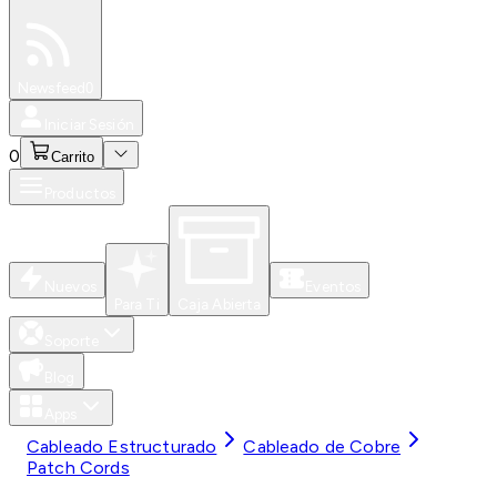
Especiales
Newsfeed
0
Iniciar Sesión
0
Carrito
Productos
Nuevos
Eventos
Para Ti
Caja Abierta
Soporte
Blog
Apps
Cableado Estructurado
Cableado de Cobre
Patch Cords