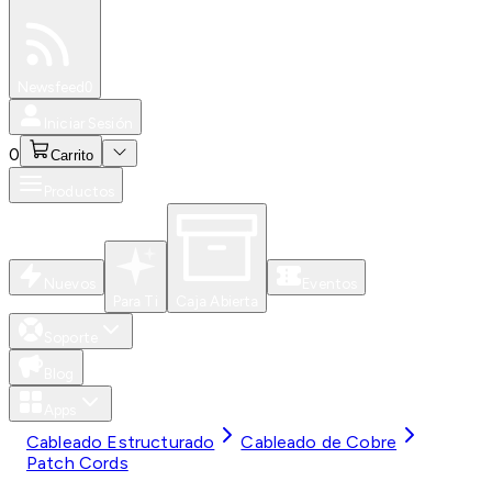
Especiales
Newsfeed
0
Iniciar Sesión
0
Carrito
Productos
Nuevos
Eventos
Para Ti
Caja Abierta
Soporte
Blog
Apps
Cableado Estructurado
Cableado de Cobre
Patch Cords