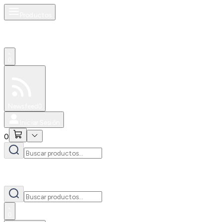
Productos
0
Especiales
Newsfeed
0
Iniciar Sesión
0
0