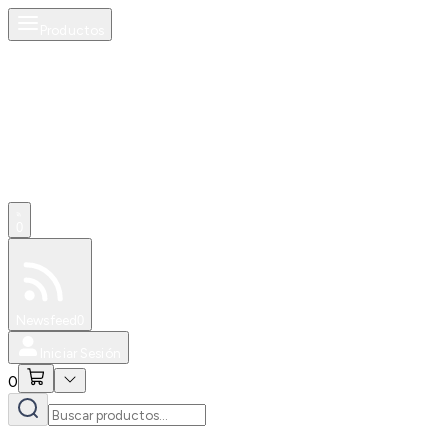
Productos
0
Especiales
Newsfeed
0
Iniciar Sesión
0