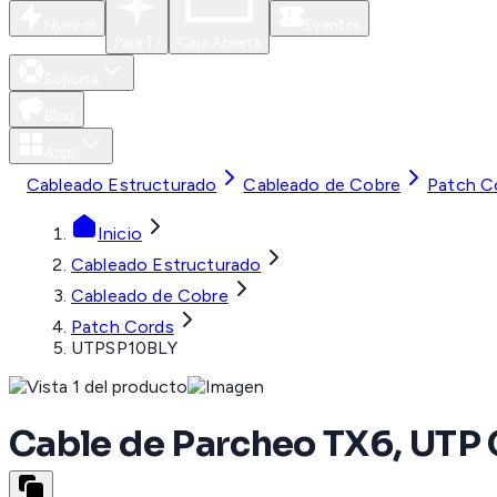
Nuevos
Eventos
Para Ti
Caja Abierta
Soporte
Blog
Apps
Cableado Estructurado
Cableado de Cobre
Patch C
Inicio
Cableado Estructurado
Cableado de Cobre
Patch Cords
UTPSP10BLY
Cable de Parcheo TX6, UTP 