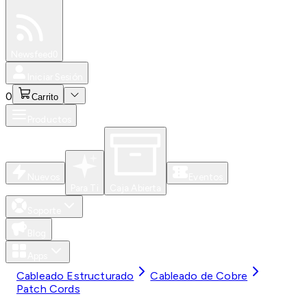
Especiales
Newsfeed
0
Iniciar Sesión
0
Carrito
Productos
Nuevos
Eventos
Para Ti
Caja Abierta
Soporte
Blog
Apps
Cableado Estructurado
Cableado de Cobre
Patch Cords