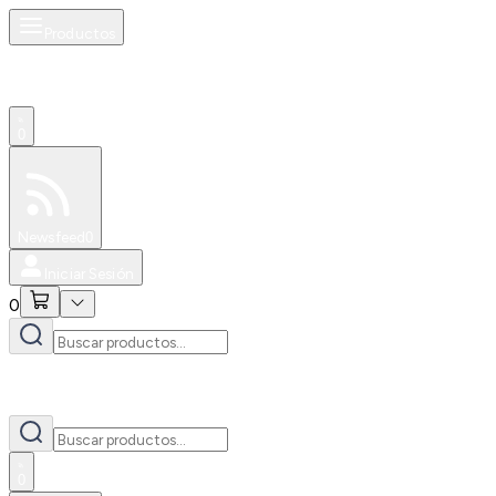
Productos
0
Especiales
Newsfeed
0
Iniciar Sesión
0
0