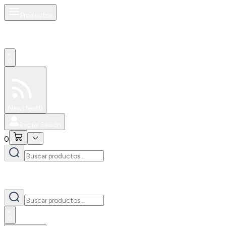
Productos
0
Especiales
Newsfeed
0
Iniciar Sesión
0
0