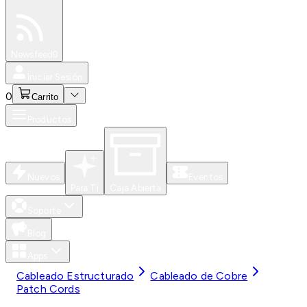
Especiales
Newsfeed
0
Iniciar Sesión
0
Carrito
Productos
Nuevos
Eventos
Para Ti
Caja Abierta
Soporte
Blog
Apps
Cableado Estructurado
Cableado de Cobre
Patch Cords