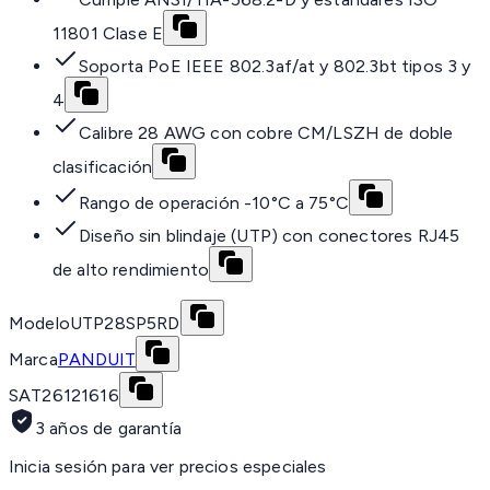
11801 Clase E
Soporta PoE IEEE 802.3af/at y 802.3bt tipos 3 y
4
Calibre 28 AWG con cobre CM/LSZH de doble
clasificación
Rango de operación -10°C a 75°C
Diseño sin blindaje (UTP) con conectores RJ45
de alto rendimiento
Modelo
UTP28SP5RD
Marca
PANDUIT
SAT
26121616
3 años de garantía
Inicia sesión para ver precios especiales