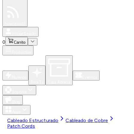
Especiales
Newsfeed
0
Iniciar Sesión
0
Carrito
Productos
Nuevos
Eventos
Para Ti
Caja Abierta
Soporte
Blog
Apps
Cableado Estructurado
Cableado de Cobre
Patch Cords