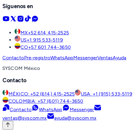
Síguenos en
MX
+52 614 415-2525
US
+1 915 533-5119
CO
+57 601 744-3650
Contacto
Pre-registro
WhatsApp
Messenger
Ventas
Ayuda
SYSCOM México
Contacto
MÉXICO: +52 (614) 415-2525
USA: +1 (915) 533-5119
COLOMBIA: +57 (601) 744-3650
Contacto
WhatsApp
Messenger
ventas@syscom.mx
ayuda@syscom.mx