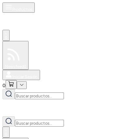
Productos
0
Especiales
Newsfeed
0
Iniciar Sesión
0
0