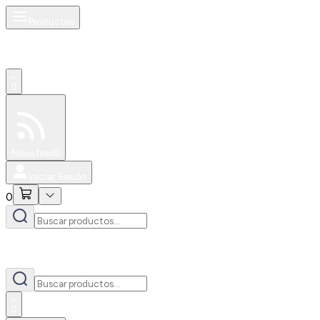
Productos
0
Especiales
Newsfeed
0
Iniciar Sesión
0
0