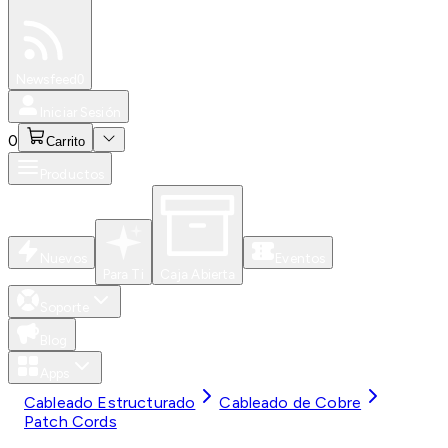
Especiales
Newsfeed
0
Iniciar Sesión
0
Carrito
Productos
Nuevos
Eventos
Para Ti
Caja Abierta
Soporte
Blog
Apps
Cableado Estructurado
Cableado de Cobre
Patch Cords