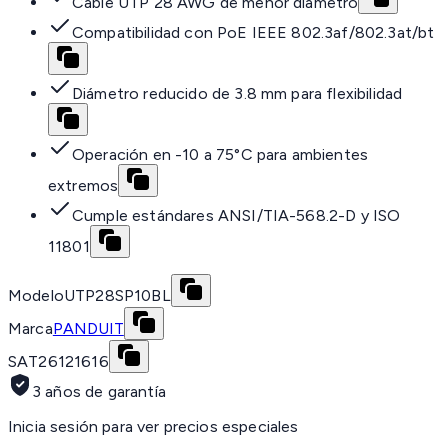
Cable UTP 28 AWG de menor diámetro
Compatibilidad con PoE IEEE 802.3af/802.3at/bt
Diámetro reducido de 3.8 mm para flexibilidad
Operación en -10 a 75°C para ambientes
extremos
Cumple estándares ANSI/TIA-568.2-D y ISO
11801
Modelo
UTP28SP10BL
Marca
PANDUIT
SAT
26121616
3 años de garantía
Inicia sesión para ver precios especiales