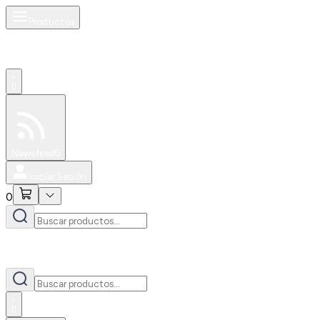
Productos
0
Especiales
Newsfeed
0
Iniciar Sesión
0
0