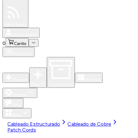
Especiales
Newsfeed
0
Iniciar Sesión
0
Carrito
Productos
Nuevos
Eventos
Para Ti
Caja Abierta
Soporte
Blog
Apps
Cableado Estructurado
Cableado de Cobre
Patch Cords