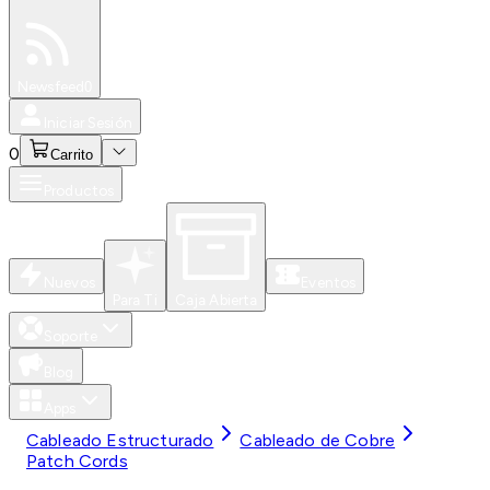
Especiales
Newsfeed
0
Iniciar Sesión
0
Carrito
Productos
Nuevos
Eventos
Para Ti
Caja Abierta
Soporte
Blog
Apps
Cableado Estructurado
Cableado de Cobre
Patch Cords