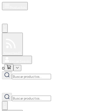
Productos
0
Especiales
Newsfeed
0
Iniciar Sesión
0
0