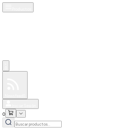
Productos
0
Especiales
Newsfeed
0
Iniciar Sesión
0