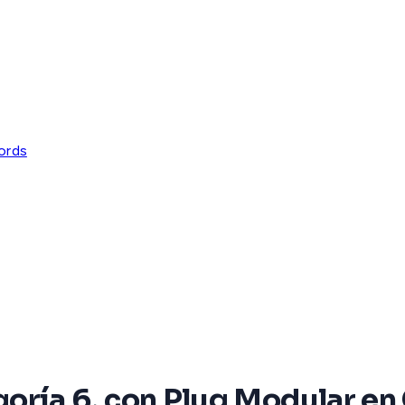
ords
oría 6, con Plug Modular en