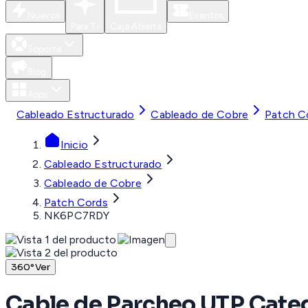
Nuevos
Eventos
Para Ti
Caja Abierta
Soporte
Blog
Apps
Cableado Estructurado
Cableado de Cobre
Patch C
Inicio
Cableado Estructurado
Cableado de Cobre
Patch Cords
NK6PC7RDY
360°
Ver
Cable de Parcheo UTP Categ