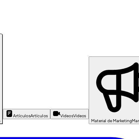
Artículos
Artículos
Videos
Videos
s
Material de Marketing
Mar