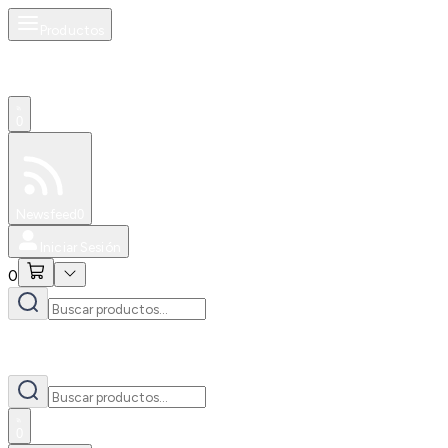
Productos
0
Especiales
Newsfeed
0
Iniciar Sesión
0
0