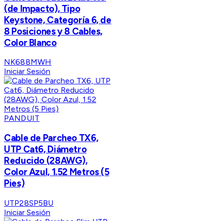
(de Impacto), Tipo
Keystone, Categoría 6, de
8 Posiciones y 8 Cables,
Color Blanco
NK688MWH
Iniciar Sesión
PANDUIT
Cable de Parcheo TX6,
UTP Cat6, Diámetro
Reducido (28AWG),
Color Azul, 1.52 Metros (5
Pies)
UTP28SP5BU
Iniciar Sesión