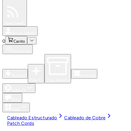
Especiales
Newsfeed
0
Iniciar Sesión
0
Carrito
Productos
Nuevos
Eventos
Para Ti
Caja Abierta
Soporte
Blog
Apps
Cableado Estructurado
Cableado de Cobre
Patch Cords