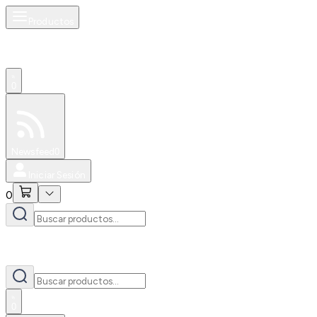
Productos
0
Especiales
Newsfeed
0
Iniciar Sesión
0
0