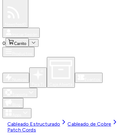
Especiales
Newsfeed
0
Iniciar Sesión
0
Carrito
Productos
Nuevos
Eventos
Para Ti
Caja Abierta
Soporte
Blog
Apps
Cableado Estructurado
Cableado de Cobre
Patch Cords