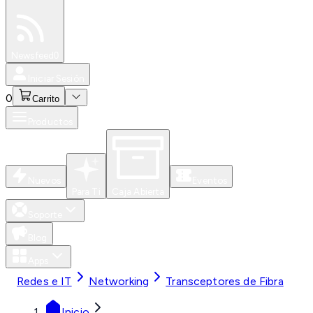
Especiales
Newsfeed
0
Iniciar Sesión
0
Carrito
Productos
Nuevos
Eventos
Para Ti
Caja Abierta
Soporte
Blog
Apps
Redes e IT
Networking
Transceptores de Fibra
Inicio