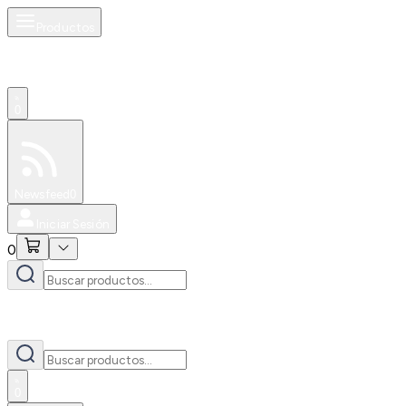
Productos
0
Especiales
Newsfeed
0
Iniciar Sesión
0
0