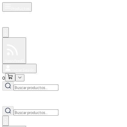
Productos
0
Especiales
Newsfeed
0
Iniciar Sesión
0
0