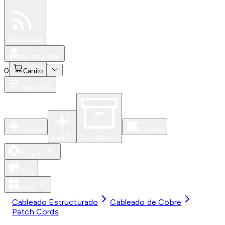
Especiales
Newsfeed
0
Iniciar Sesión
0
Carrito
Productos
Nuevos
Eventos
Para Ti
Caja Abierta
Soporte
Blog
Apps
Cableado Estructurado
Cableado de Cobre
Patch Cords