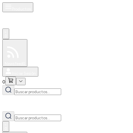
Productos
0
Especiales
Newsfeed
0
Iniciar Sesión
0
0