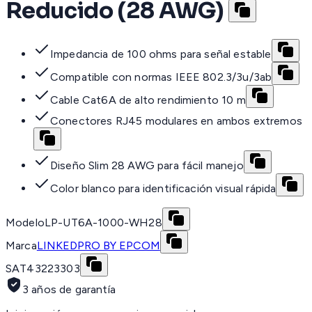
Reducido (28 AWG)
Impedancia de 100 ohms para señal estable
Compatible con normas IEEE 802.3/3u/3ab
Cable Cat6A de alto rendimiento 10 m
Conectores RJ45 modulares en ambos extremos
Diseño Slim 28 AWG para fácil manejo
Color blanco para identificación visual rápida
Modelo
LP-UT6A-1000-WH28
Marca
LINKEDPRO BY EPCOM
SAT
43223303
3 años de garantía