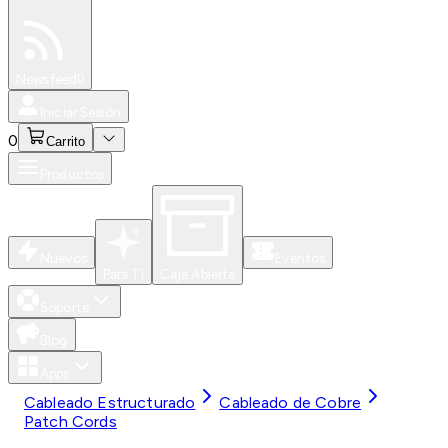
Especiales
Newsfeed
0
Iniciar Sesión
0
Carrito
Productos
Nuevos
Eventos
Para Ti
Caja Abierta
Soporte
Blog
Apps
Cableado Estructurado
Cableado de Cobre
Patch Cords