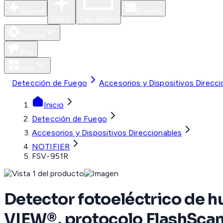
Nuevos
Eventos
Para Ti
Caja Abierta
Soporte
Blog
Apps
Detección de Fuego
Accesorios y Dispositivos Direcci
Inicio
Detección de Fuego
Accesorios y Dispositivos Direccionables
NOTIFIER
FSV-951R
Detector fotoeléctrico de h
VIEW®, protocolo FlashScan