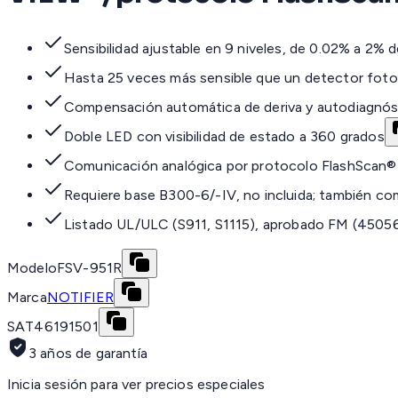
Sensibilidad ajustable en 9 niveles, de 0.02% a 2% 
Hasta 25 veces más sensible que un detector foto
Compensación automática de deriva y autodiagnósti
Doble LED con visibilidad de estado a 360 grados
Comunicación analógica por protocolo FlashScan®
Requiere base B300-6/-IV, no incluida; también c
Listado UL/ULC (S911, S1115), aprobado FM (450
Modelo
FSV-951R
Marca
NOTIFIER
SAT
46191501
3 años de garantía
Inicia sesión para ver precios especiales