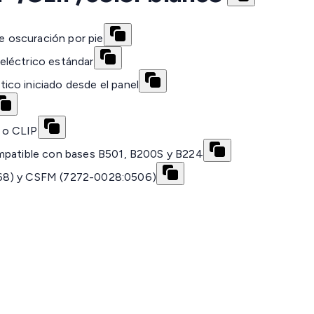
de oscuración por pie
eléctrico estándar
co iniciado desde el panel
 o CLIP
ompatible con bases B501, B200S y B224
568) y CSFM (7272-0028:0506)