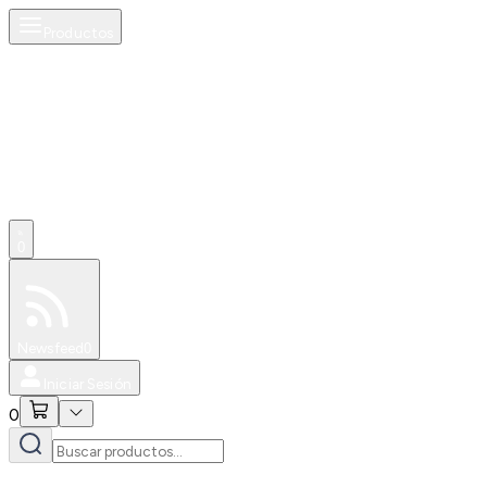
Productos
0
Especiales
Newsfeed
0
Iniciar Sesión
0