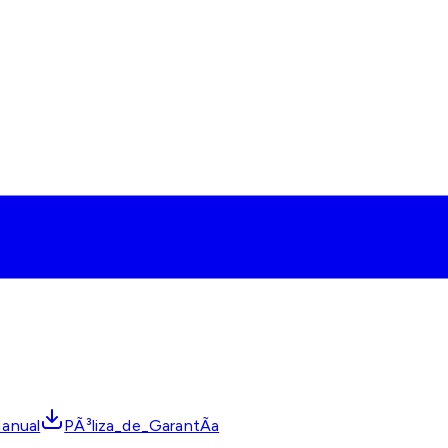
anual
PÃ³liza_de_GarantÃ­a