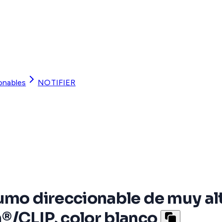
onables
NOTIFIER
umo direccionable de muy alt
®/CLIP, color blanco