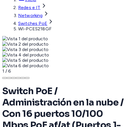
Redes e IT
Networking
Switches PoE
WI-PCES218GF
1
/
6
Switch PoE /
Administración en la nube /
Con 16 puertos 10/100
Mbps PoE af/at (Puertos 1-