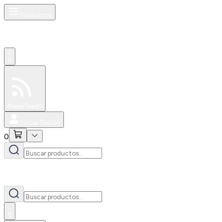
Productos
0
Especiales
Newsfeed
0
Iniciar Sesión
0
0