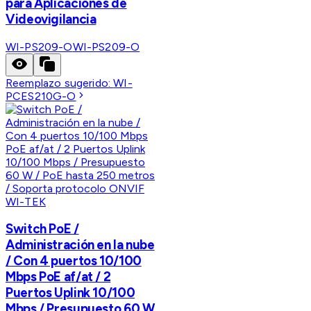
para Aplicaciones de
Videovigilancia
WI-PS209-O
WI-PS209-O
Reemplazo sugerido:
WI-
PCES210G-O
WI-TEK
Switch PoE /
Administración en la nube
/ Con 4 puertos 10/100
Mbps PoE af/at / 2
Puertos Uplink 10/100
Mbps / Presupuesto 60 W