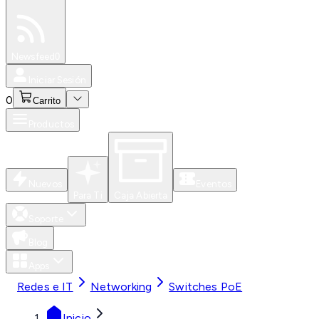
Especiales
Newsfeed
0
Iniciar Sesión
0
Carrito
Productos
Nuevos
Eventos
Para Ti
Caja Abierta
Soporte
Blog
Apps
Redes e IT
Networking
Switches PoE
Inicio