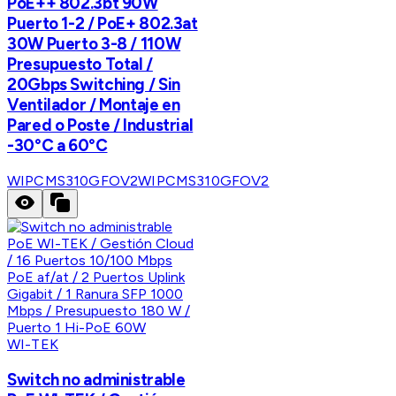
PoE++ 802.3bt 90W
Puerto 1-2 / PoE+ 802.3at
30W Puerto 3-8 / 110W
Presupuesto Total /
20Gbps Switching / Sin
Ventilador / Montaje en
Pared o Poste / Industrial
-30°C a 60°C
WIPCMS310GFOV2
WIPCMS310GFOV2
WI-TEK
Switch no administrable