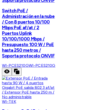
Soporta protocolo ONVIF
Switch PoE /
Administración en la nube
/ Con 8 puertos 10/100
Mbps PoE af/at / 2
Puertos Uplink
10/100/1000 Mbps /
Presupuesto 100 W / PoE
hasta 250 metros /
Soporta protocolo ONVIF
WI-PCES210G
WI-PCES210G
WI-TEK