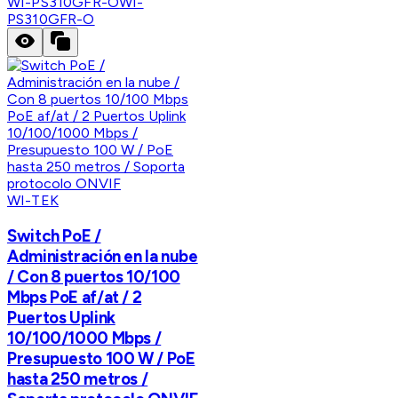
WI-PS310GFR-O
WI-
PS310GFR-O
WI-TEK
Switch PoE /
Administración en la nube
/ Con 8 puertos 10/100
Mbps PoE af/at / 2
Puertos Uplink
10/100/1000 Mbps /
Presupuesto 100 W / PoE
hasta 250 metros /