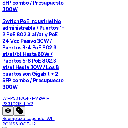
SFP combo / Presupuesto
300W
Switch PoE Industrial No
administrable / Puertos 1-
2 PoE 802.3 af/at y PoE
24 Vcc Pasivo 30W /
Puertos 3-4 PoE 802.3
af/at/bt Hasta 60W /
Puertos 5-8 PoE 802.3
af/at Hasta 30W / Los 8
puertos son Gigabit + 2
SFP combo / Presupuesto
300W
WI-PS310GF-I-V2
WI-
PS310GF-I-V2
Reemplazo sugerido:
WI-
PCMS310GF-I