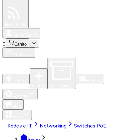
Especiales
Newsfeed
0
Iniciar Sesión
0
Carrito
Productos
Nuevos
Eventos
Para Ti
Caja Abierta
Soporte
Blog
Apps
Redes e IT
Networking
Switches PoE
Inicio