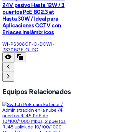
24V pasivo Hasta 12W / 3
puertos PoE 802.3 at
Hasta 30W / Ideal para
Aplicaciones CCTV con
Enlaces Inalámbricos
WI-PS306GF-O-DC
WI-
PS306GF-O-DC
Equipos Relacionados