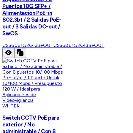
Puertos 10G SFP+ /
Alimentación PoE-in
802.3bt / 2 Salidas PoE-
out / 3 Salidas DC-out /
SwOS
CSS6061G2GI3S+OUT
CSS6061G2GI3S+OUT
WI-TEK
Switch CCTV PoE para
exterior / No
administrable / Con 8