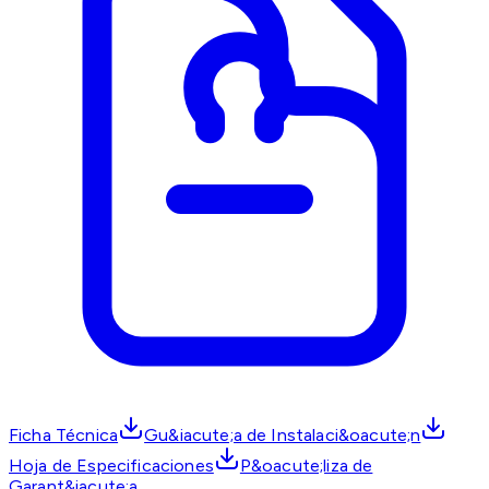
Ficha Técnica
Gu&iacute;a de Instalaci&oacute;n
Hoja de Especificaciones
P&oacute;liza de
Garant&iacute;a