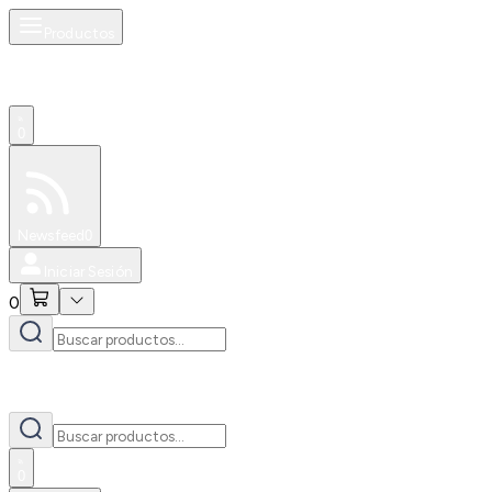
Productos
0
Especiales
Newsfeed
0
Iniciar Sesión
0
0