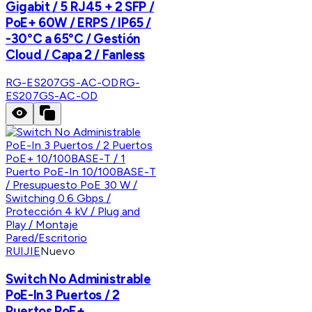
Gigabit / 5 RJ45 + 2 SFP /
PoE+ 60W / ERPS / IP65 /
-30°C a 65°C / Gestión
Cloud / Capa 2 / Fanless
RG-ES207GS-AC-OD
RG-
ES207GS-AC-OD
RUIJIE
Nuevo
Switch No Administrable
PoE-In 3 Puertos / 2
Puertos PoE+