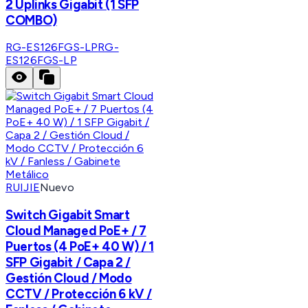
2 Uplinks Gigabit (1 SFP
COMBO)
RG-ES126FGS-LP
RG-
ES126FGS-LP
RUIJIE
Nuevo
Switch Gigabit Smart
Cloud Managed PoE+ / 7
Puertos (4 PoE+ 40 W) / 1
SFP Gigabit / Capa 2 /
Gestión Cloud / Modo
CCTV / Protección 6 kV /