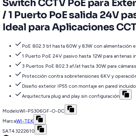
Switch CCTV PoE para Exter
/ 1 Puerto PoE salida 24V p
Ideal para Aplicaciones CC
PoE 802.3 bt hasta 60W y 83W con alimentación e
1 Puerto PoE 24V pasivo hasta 12W para antenas i
3 Puertos PoE 802.3 af/at hasta 30W para cámar
Protección contra sobretensiones 6KV y operació
Diseño exterior IP55 con montaje en pared incluido
Arquitectura plug and play sin configuración
Modelo
WI-PS306GF-O-DC
Marca
WI-TEK
SAT
43222610