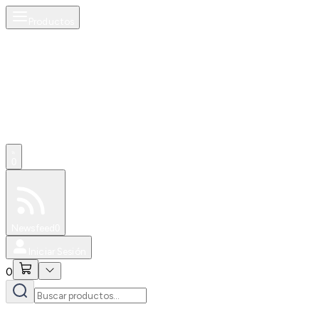
Productos
0
Especiales
Newsfeed
0
Iniciar Sesión
0