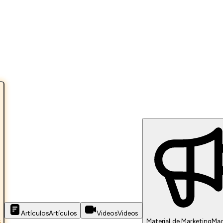
Artículos
Artículos
Videos
Videos
s
Material de Marketing
Mar