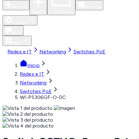
Nuevos
Eventos
Para Ti
Caja Abierta
Soporte
Blog
Apps
Redes e IT
Networking
Switches PoE
Inicio
Redes e IT
Networking
Switches PoE
WI-PS306GF-O-DC