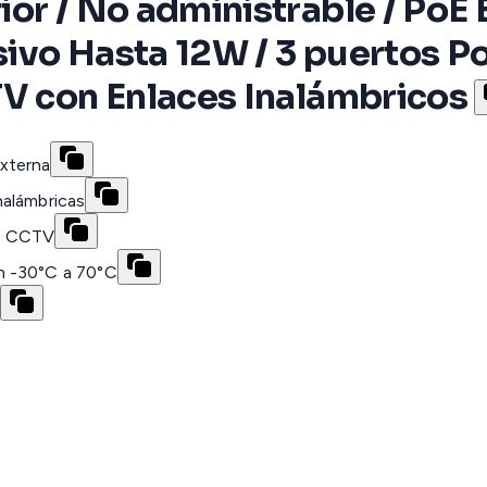
ior / No administrable / PoE
asivo Hasta 12W / 3 puertos P
TV con Enlaces Inalámbricos
xterna
nalámbricas
as CCTV
n -30°C a 70°C