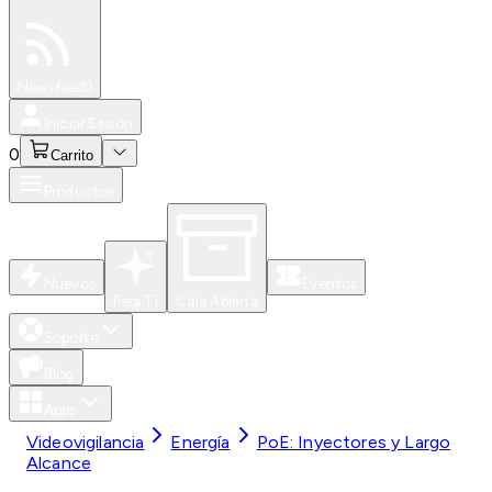
Especiales
Newsfeed
0
Iniciar Sesión
0
Carrito
Productos
Nuevos
Eventos
Para Ti
Caja Abierta
Soporte
Blog
Apps
Videovigilancia
Energía
PoE: Inyectores y Largo
Alcance