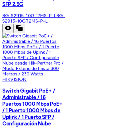
SFP 2.5G
RG-S2915-10GT2MS-P-L
RG-
S2915-10GT2MS-P-L
HIKVISION
Switch Gigabit PoE+ /
Administrable / 16
Puertos 1000 Mbps PoE+
/ 1 Puerto 1000 Mbps de
Uplink / 1 Puerto SFP /
Configuración Nube