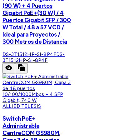
(90 W) + 4 Puertos
Gigabit PoE+(30 W) / 4
Puertos Gigabit SFP / 300
W Total / 48 a 57 VCD /
Ideal para Proyectos /
300 Metros de Distancia
DS-3T1512HP-SI-8P4F
DS-
3T1512HP-SI-8P4F
ALLIED TELESIS
Switch PoE+
Administrable
CentreCOM GS980M,