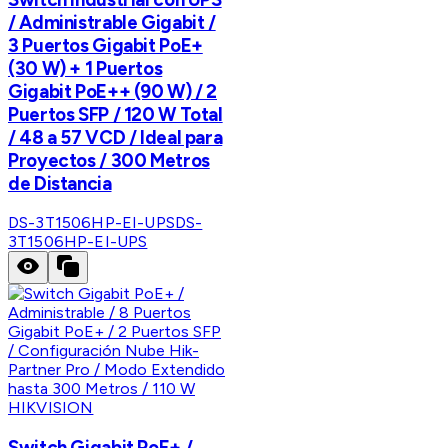
/ Administrable Gigabit /
3 Puertos Gigabit PoE+
(30 W) + 1 Puertos
Gigabit PoE++ (90 W) / 2
Puertos SFP / 120 W Total
/ 48 a 57 VCD / Ideal para
Proyectos / 300 Metros
de Distancia
DS-3T1506HP-EI-UPS
DS-
3T1506HP-EI-UPS
HIKVISION
Switch Gigabit PoE+ /