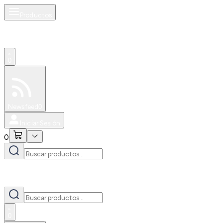
Productos
0
Especiales
Newsfeed
0
Iniciar Sesión
0
0