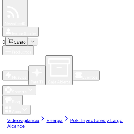
Especiales
Newsfeed
0
Iniciar Sesión
0
Carrito
Productos
Nuevos
Eventos
Para Ti
Caja Abierta
Soporte
Blog
Apps
Videovigilancia
Energía
PoE: Inyectores y Largo
Alcance