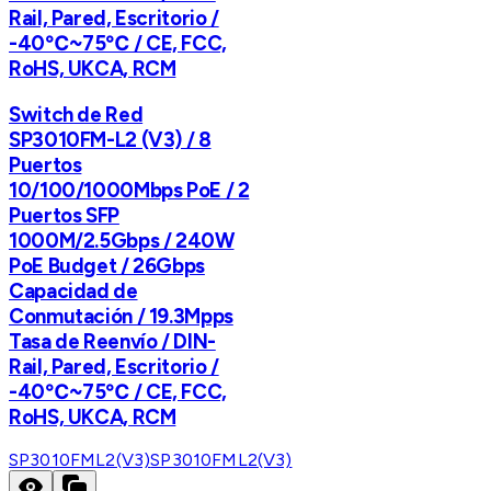
Rail, Pared, Escritorio /
-40℃~75℃ / CE, FCC,
RoHS, UKCA, RCM
Switch de Red
SP3010FM-L2 (V3) / 8
Puertos
10/100/1000Mbps PoE / 2
Puertos SFP
1000M/2.5Gbps / 240W
PoE Budget / 26Gbps
Capacidad de
Conmutación / 19.3Mpps
Tasa de Reenvío / DIN-
Rail, Pared, Escritorio /
-40℃~75℃ / CE, FCC,
RoHS, UKCA, RCM
SP3010FML2(V3)
SP3010FML2(V3)