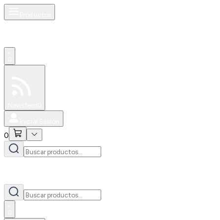
Productos
0
Especiales
Newsfeed
0
Iniciar Sesión
0
0