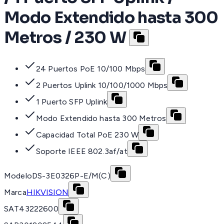
Modo Extendido hasta 300
Metros / 230 W
24 Puertos PoE 10/100 Mbps
2 Puertos Uplink 10/100/1000 Mbps
1 Puerto SFP Uplink
Modo Extendido hasta 300 Metros
Capacidad Total PoE 230 W
Soporte IEEE 802.3af/at
Modelo
DS-3E0326P-E/M(C)
Marca
HIKVISION
SAT
43222600