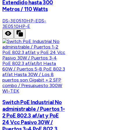
Extendido hasta 300
Metros / 110 Watts
DS-3E0510HP-E
DS-
3E0510HP-E
WI-TEK
Switch PoE Industrial No
administrable / Puertos 1-
2 PoE 802.3 af/at y PoE
24 Vcc Pasivo 30W /
Puertos 3-4 PoE 802.3