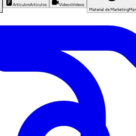
Artículos
Artículos
Videos
Videos
s
Material de Marketing
Mar