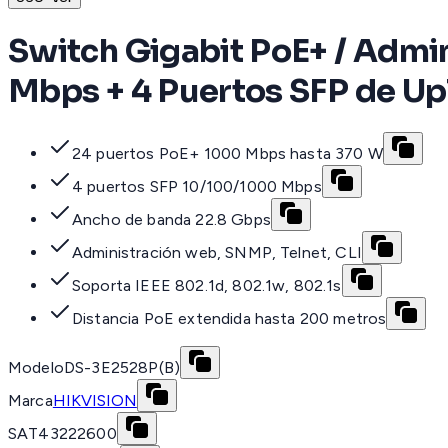
Switch Gigabit PoE+ / Admi
Mbps + 4 Puertos SFP de Up
24 puertos PoE+ 1000 Mbps hasta 370 W
4 puertos SFP 10/100/1000 Mbps
Ancho de banda 22.8 Gbps
Administración web, SNMP, Telnet, CLI
Soporta IEEE 802.1d, 802.1w, 802.1s
Distancia PoE extendida hasta 200 metros
Modelo
DS-3E2528P(B)
Marca
HIKVISION
SAT
43222600