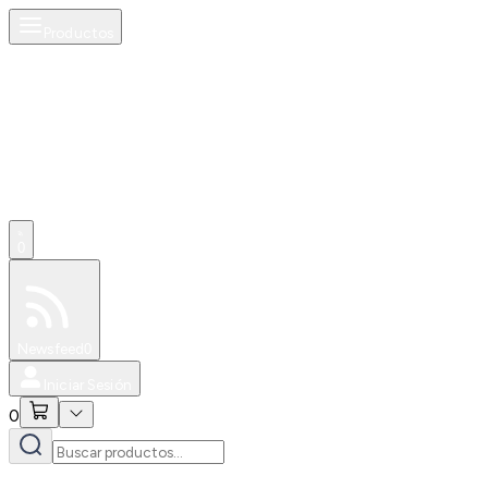
Productos
0
Especiales
Newsfeed
0
Iniciar Sesión
0