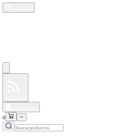
Productos
0
Especiales
Newsfeed
0
Iniciar Sesión
0