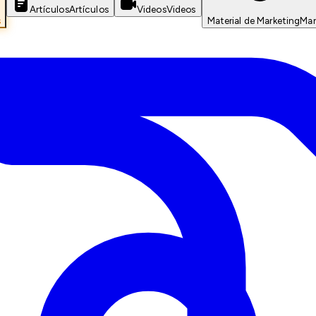
Artículos
Artículos
Videos
Videos
s
Material de Marketing
Mar