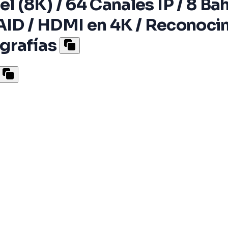
(8K) / 64 Canales IP / 8 Bah
AID / HDMI en 4K / Reconocim
grafías