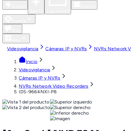
Nuevos
Eventos
Para Ti
Caja Abierta
Soporte
Blog
Apps
Videovigilancia
Cámaras IP y NVRs
NVRs Network V
Inicio
Videovigilancia
Cámaras IP y NVRs
NVRs Network Video Recorders
IDS-9664NXI-P8