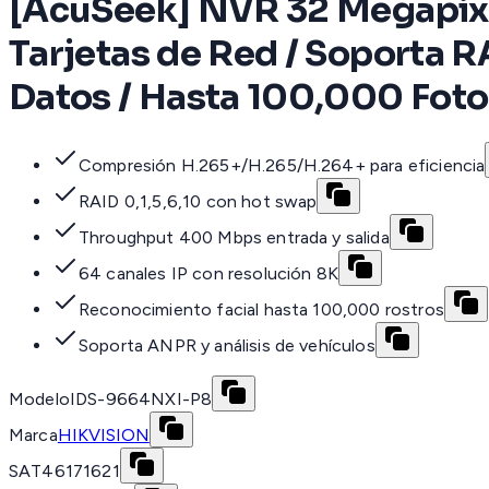
[AcuSeek] NVR 32 Megapixel 
Tarjetas de Red / Soporta R
Datos / Hasta 100,000 Foto
Compresión H.265+/H.265/H.264+ para eficiencia
RAID 0,1,5,6,10 con hot swap
Throughput 400 Mbps entrada y salida
64 canales IP con resolución 8K
Reconocimiento facial hasta 100,000 rostros
Soporta ANPR y análisis de vehículos
Modelo
IDS-9664NXI-P8
Marca
HIKVISION
SAT
46171621