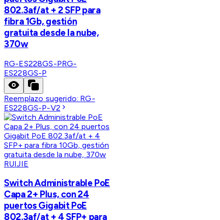
802.3af/at + 2 SFP para
fibra 1Gb, gestión
gratuita desde la nube,
370w
RG-ES228GS-P
RG-
ES228GS-P
Reemplazo sugerido:
RG-
ES228GS-P-V2
RUIJIE
Switch Administrable PoE
Capa 2+ Plus, con 24
puertos Gigabit PoE
802.3af/at + 4 SFP+ para