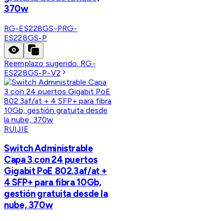
370w
RG-ES228GS-P
RG-
ES228GS-P
Reemplazo sugerido:
RG-
ES228GS-P-V2
RUIJIE
Switch Administrable
Capa 3 con 24 puertos
Gigabit PoE 802.3af/at +
4 SFP+ para fibra 10Gb,
gestión gratuita desde la
nube, 370w