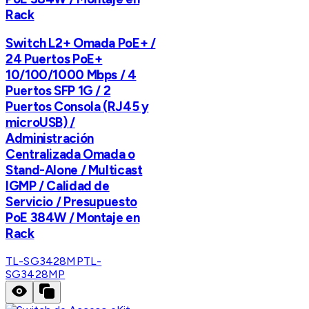
Rack
Switch L2+ Omada PoE+ /
24 Puertos PoE+
10/100/1000 Mbps / 4
Puertos SFP 1G / 2
Puertos Consola (RJ45 y
microUSB) /
Administración
Centralizada Omada o
Stand-Alone / Multicast
IGMP / Calidad de
Servicio / Presupuesto
PoE 384W / Montaje en
Rack
TL-SG3428MP
TL-
SG3428MP