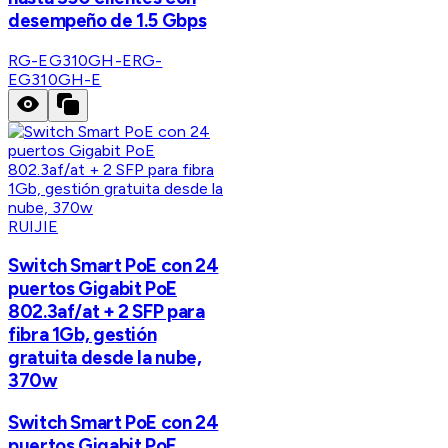
desempeño de 1.5 Gbps
RG-EG310GH-E
RG-
EG310GH-E
RUIJIE
Switch Smart PoE con 24
puertos Gigabit PoE
802.3af/at + 2 SFP para
fibra 1Gb, gestión
gratuita desde la nube,
370w
Switch Smart PoE con 24
puertos Gigabit PoE