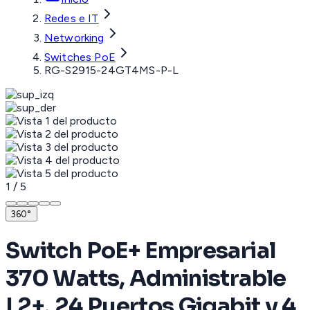
Redes e IT
Networking
Switches PoE
RG-S2915-24GT4MS-P-L
1
/
5
360°
Switch PoE+ Empresarial
370 Watts, Administrable
L2+, 24 Puertos Gigabit y 4