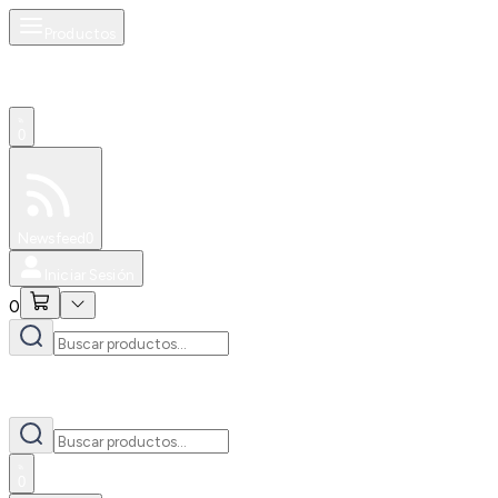
Productos
0
Especiales
Newsfeed
0
Iniciar Sesión
0
0