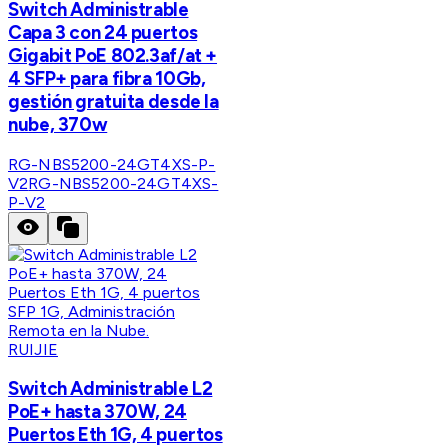
Switch Administrable
Capa 3 con 24 puertos
Gigabit PoE 802.3af/at +
4 SFP+ para fibra 10Gb,
gestión gratuita desde la
nube, 370w
RG-NBS5200-24GT4XS-P-
V2
RG-NBS5200-24GT4XS-
P-V2
RUIJIE
Switch Administrable L2
PoE+ hasta 370W, 24
Puertos Eth 1G, 4 puertos