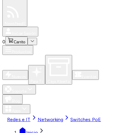
Especiales
Newsfeed
0
Iniciar Sesión
0
Carrito
Productos
Nuevos
Eventos
Para Ti
Caja Abierta
Soporte
Blog
Apps
Redes e IT
Networking
Switches PoE
Inicio