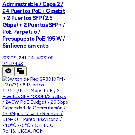
Administrable / Capa 2 /
24 Puertos PoE+ Gigabit
+ 2 Puertos SFP (2.5
Gbps) + 2 Puertos SFP+ /
PoE Perpetuo /
Presupuesto PoE 195 W /
Sin licenciamiento
S220S-24LP4JX
S220S-
24LP4JX