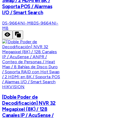
Swap / 2 HDMI en 8K /
Soporta POS / Alarmas
I/O / Smart Search
DS-9664NI-M8
DS-9664NI-
M8
HIKVISION
[Doble Poder de
Decodificación] NVR 32
Megapixel (8K) / 128
Canales IP / AcuSense /