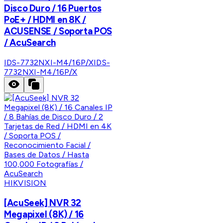
Disco Duro / 16 Puertos
PoE+ / HDMI en 8K /
ACUSENSE / Soporta POS
/ AcuSearch
IDS-7732NXI-M4/16P/X
IDS-
7732NXI-M4/16P/X
HIKVISION
[AcuSeek] NVR 32
Megapixel (8K) / 16