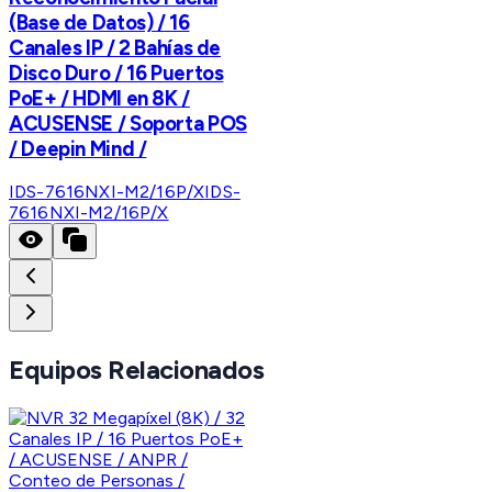
(Base de Datos) / 16
Canales IP / 2 Bahías de
Disco Duro / 16 Puertos
PoE+ / HDMI en 8K /
ACUSENSE / Soporta POS
/ Deepin Mind /
IDS-7616NXI-M2/16P/X
IDS-
7616NXI-M2/16P/X
Equipos Relacionados