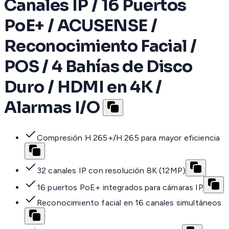
Canales IP / 16 Puertos
PoE+ / ACUSENSE /
Reconocimiento Facial /
POS / 4 Bahías de Disco
Duro / HDMI en 4K /
Alarmas I/O
Compresión H.265+/H.265 para mayor eficiencia
32 canales IP con resolución 8K (12MP)
16 puertos PoE+ integrados para cámaras IP
Reconocimiento facial en 16 canales simultáneos