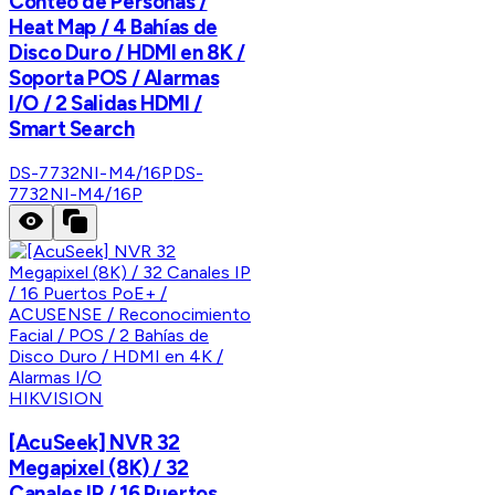
Conteo de Personas /
Heat Map / 4 Bahías de
Disco Duro / HDMI en 8K /
Soporta POS / Alarmas
I/O / 2 Salidas HDMI /
Smart Search
DS-7732NI-M4/16P
DS-
7732NI-M4/16P
HIKVISION
[AcuSeek] NVR 32
Megapixel (8K) / 32
Canales IP / 16 Puertos