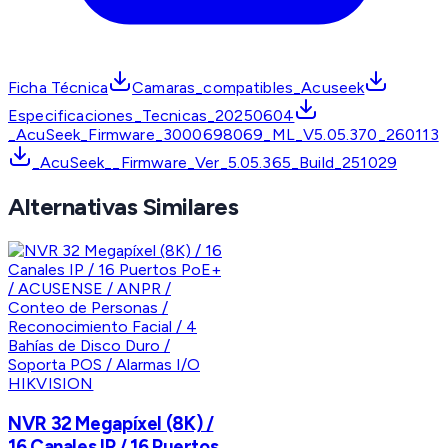
Ficha Técnica
Camaras_compatibles_Acuseek
Especificaciones_Tecnicas_20250604
_AcuSeek_Firmware_3000698069_ML_V5.05.370_260113
_AcuSeek__Firmware_Ver_5.05.365_Build_251029
Alternativas Similares
HIKVISION
NVR 32 Megapíxel (8K) /
16 Canales IP / 16 Puertos