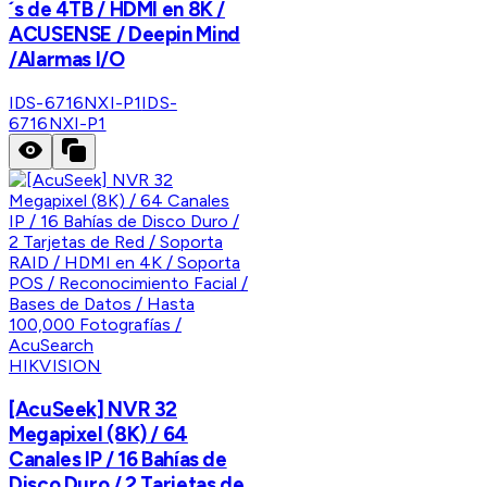
´s de 4TB / HDMI en 8K /
ACUSENSE / Deepin Mind
/Alarmas I/O
IDS-6716NXI-P1
IDS-
6716NXI-P1
HIKVISION
[AcuSeek] NVR 32
Megapixel (8K) / 64
Canales IP / 16 Bahías de
Disco Duro / 2 Tarjetas de