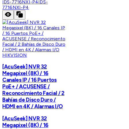
IDS-7716NXI-P4
IDS-
7716NXI-P4
HIKVISION
[AcuSeek] NVR 32
Megapixel (8K) / 16
Canales IP / 16 Puertos
PoE+ / ACUSENSE /
Reconocimiento Facial / 2
Bahías de Disco Duro /
HDMI en 4K / Alarmas I/O
[AcuSeek] NVR 32
Megapixel (8K) / 16