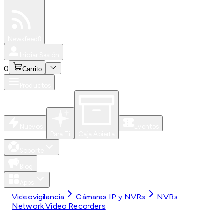
Especiales
Newsfeed
0
Iniciar Sesión
0
Carrito
Productos
Nuevos
Eventos
Para Ti
Caja Abierta
Soporte
Blog
Apps
Videovigilancia
Cámaras IP y NVRs
NVRs
Network Video Recorders