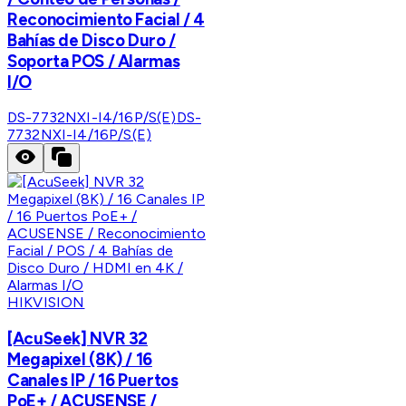
Reconocimiento Facial / 4
Bahías de Disco Duro /
Soporta POS / Alarmas
I/O
DS-7732NXI-I4/16P/S(E)
DS-
7732NXI-I4/16P/S(E)
HIKVISION
[AcuSeek] NVR 32
Megapixel (8K) / 16
Canales IP / 16 Puertos
PoE+ / ACUSENSE /