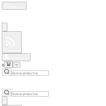
Productos
0
Especiales
Newsfeed
0
Iniciar Sesión
0
0