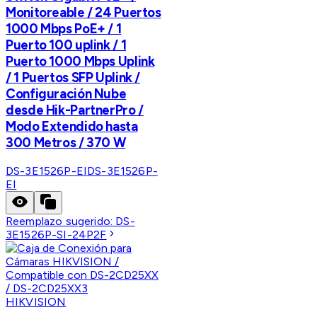
Monitoreable / 24 Puertos
1000 Mbps PoE+ / 1
Puerto 100 uplink / 1
Puerto 1000 Mbps Uplink
/ 1 Puertos SFP Uplink /
Configuración Nube
desde Hik-PartnerPro /
Modo Extendido hasta
300 Metros / 370 W
DS-3E1526P-EI
DS-3E1526P-
EI
Reemplazo sugerido:
DS-
3E1526P-SI-24P2F
HIKVISION