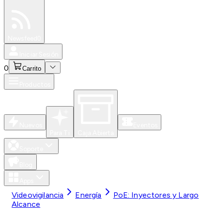
Especiales
Newsfeed
0
Iniciar Sesión
0
Carrito
Productos
Nuevos
Eventos
Para Ti
Caja Abierta
Soporte
Blog
Apps
Videovigilancia
Energía
PoE: Inyectores y Largo
Alcance