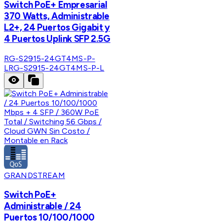
Switch PoE+ Empresarial
370 Watts, Administrable
L2+, 24 Puertos Gigabit y
4 Puertos Uplink SFP 2.5G
RG-S2915-24GT4MS-P-
L
RG-S2915-24GT4MS-P-L
GRANDSTREAM
Switch PoE+
Administrable / 24
Puertos 10/100/1000