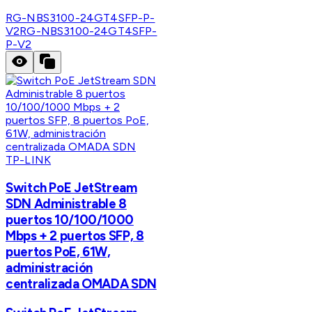
RG-NBS3100-24GT4SFP-P-
V2
RG-NBS3100-24GT4SFP-
P-V2
TP-LINK
Switch PoE JetStream
SDN Administrable 8
puertos 10/100/1000
Mbps + 2 puertos SFP, 8
puertos PoE, 61W,
administración
centralizada OMADA SDN