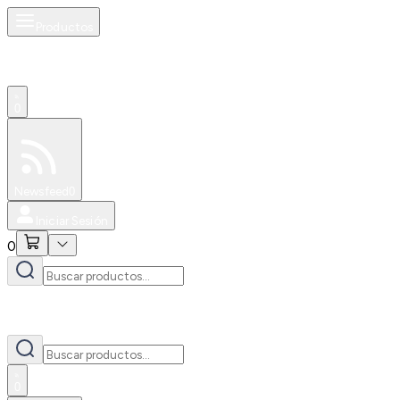
Productos
0
Especiales
Newsfeed
0
Iniciar Sesión
0
0