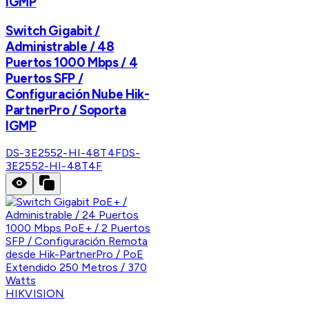
IGMP
Switch Gigabit /
Administrable / 48
Puertos 1000 Mbps / 4
Puertos SFP /
Configuración Nube Hik-
PartnerPro / Soporta
IGMP
DS-3E2552-HI-48T4F
DS-
3E2552-HI-48T4F
HIKVISION