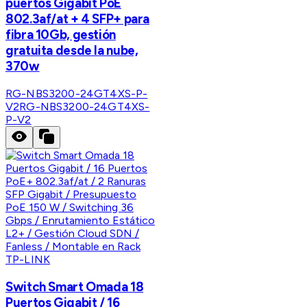
puertos Gigabit PoE
802.3af/at + 4 SFP+ para
fibra 10Gb, gestión
gratuita desde la nube,
370w
RG-NBS3200-24GT4XS-P-
V2
RG-NBS3200-24GT4XS-
P-V2
TP-LINK
Switch Smart Omada 18
Puertos Gigabit / 16