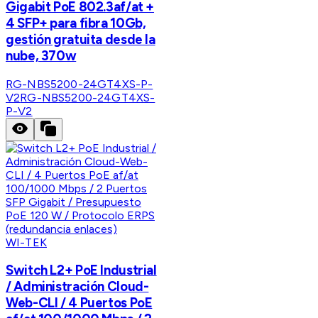
Gigabit PoE 802.3af/at +
4 SFP+ para fibra 10Gb,
gestión gratuita desde la
nube, 370w
RG-NBS5200-24GT4XS-P-
V2
RG-NBS5200-24GT4XS-
P-V2
WI-TEK
Switch L2+ PoE Industrial
/ Administración Cloud-
Web-CLI / 4 Puertos PoE