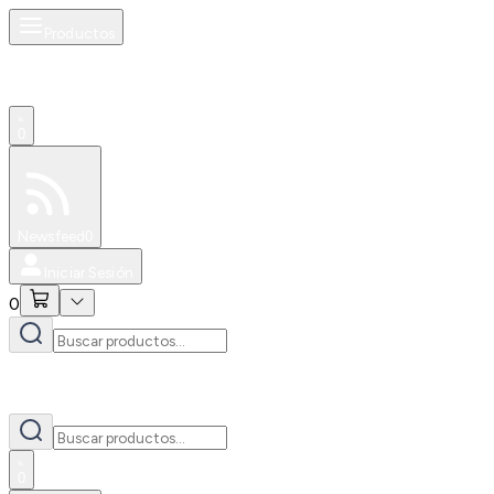
Productos
0
Especiales
Newsfeed
0
Iniciar Sesión
0
0