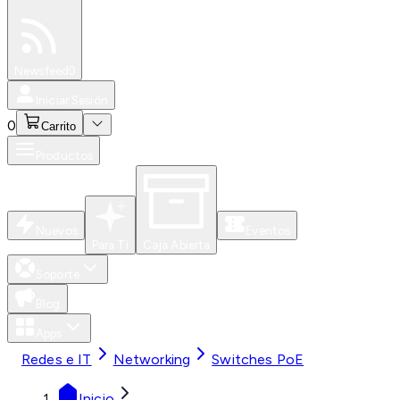
Especiales
Newsfeed
0
Iniciar Sesión
0
Carrito
Productos
Nuevos
Eventos
Para Ti
Caja Abierta
Soporte
Blog
Apps
Redes e IT
Networking
Switches PoE
Inicio