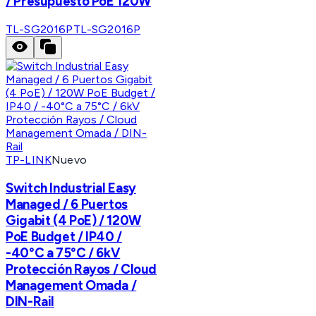
/ Presupuesto PoE 120W
TL-SG2016P
TL-SG2016P
TP-LINK
Nuevo
Switch Industrial Easy
Managed / 6 Puertos
Gigabit (4 PoE) / 120W
PoE Budget / IP40 /
-40°C a 75°C / 6kV
Protección Rayos / Cloud
Management Omada /
DIN-Rail