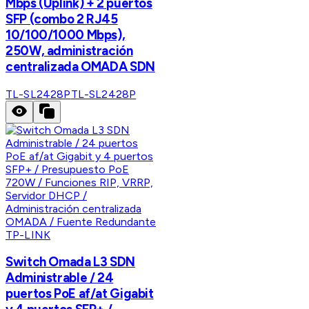
Mbps (Uplink) + 2 puertos
SFP (combo 2 RJ45
10/100/1000 Mbps),
250W, administración
centralizada OMADA SDN
TL-SL2428P
TL-SL2428P
TP-LINK
Switch Omada L3 SDN
Administrable / 24
puertos PoE af/at Gigabit