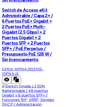
Sin licenciamiento
Switch de Acceso eKit
Administrable / Capa 2+ /
6 Puertos PoE+ Gigabit +
2 Puertos PoE+ Multi-
Gigabit (2.5 Gbps) + 2
Puertos Gigabit + 2
Puertos SFP + 2 Puertos
SFP+ / PoE Perpetuo /
Presupuesto PoE 128 W /
Sin licenciamiento
S310S-10PN4JX
S310S-
10PN4JX