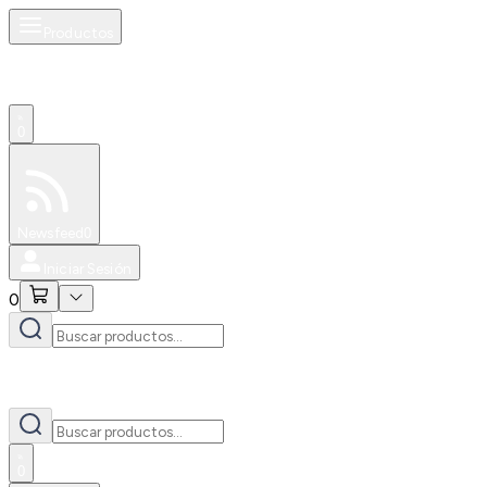
Productos
0
Especiales
Newsfeed
0
Iniciar Sesión
0
0