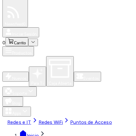
Especiales
Newsfeed
0
Iniciar Sesión
0
Carrito
Productos
Nuevos
Eventos
Para Ti
Caja Abierta
Soporte
Blog
Apps
Redes e IT
Redes WiFi
Puntos de Acceso
Inicio