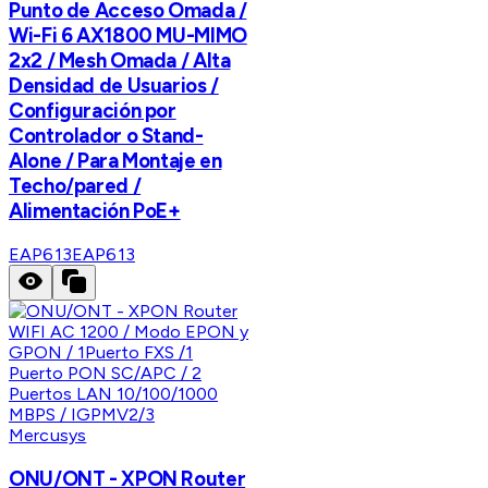
Punto de Acceso Omada /
Wi-Fi 6 AX1800 MU-MIMO
2x2 / Mesh Omada / Alta
Densidad de Usuarios /
Configuración por
Controlador o Stand-
Alone / Para Montaje en
Techo/pared /
Alimentación PoE+
EAP613
EAP613
Mercusys
ONU/ONT - XPON Router