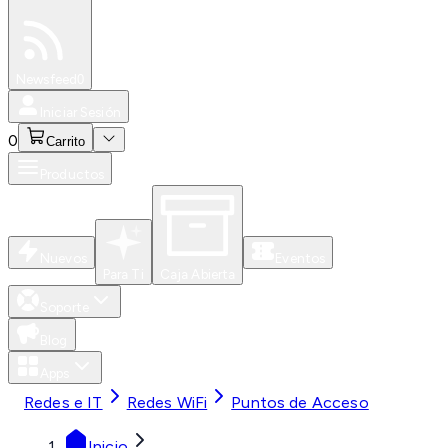
Especiales
Newsfeed
0
Iniciar Sesión
0
Carrito
Productos
Nuevos
Eventos
Para Ti
Caja Abierta
Soporte
Blog
Apps
Redes e IT
Redes WiFi
Puntos de Acceso
Inicio