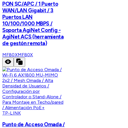
PON SC/APC / 1 Puerto
WAN/LAN Gigabit / 3
Puertos LAN
10/100/1000 MBPS /
Soporta AgiNet Config -
AgiNet ACS (herramienta
de gestón remota)
MF80X
MF80X
TP-LINK
Punto de Acceso Omada /