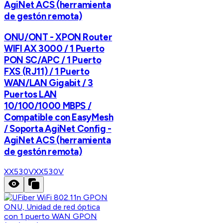
AgiNet ACS (herramienta
de gestón remota)
ONU/ONT - XPON Router
WIFI AX 3000 / 1 Puerto
PON SC/APC / 1 Puerto
FXS (RJ11) / 1 Puerto
WAN/LAN Gigabit / 3
Puertos LAN
10/100/1000 MBPS /
Compatible con EasyMesh
/ Soporta AgiNet Config -
AgiNet ACS (herramienta
de gestón remota)
XX530V
XX530V