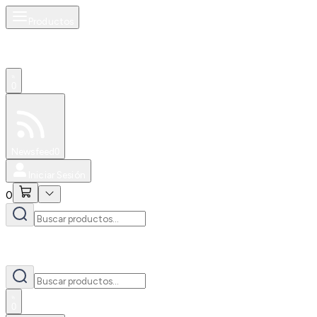
Productos
0
Especiales
Newsfeed
0
Iniciar Sesión
0
0