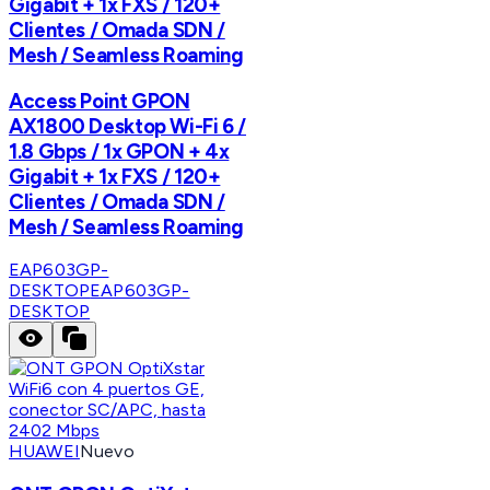
Gigabit + 1x FXS / 120+
Clientes / Omada SDN /
Mesh / Seamless Roaming
Access Point GPON
AX1800 Desktop Wi-Fi 6 /
1.8 Gbps / 1x GPON + 4x
Gigabit + 1x FXS / 120+
Clientes / Omada SDN /
Mesh / Seamless Roaming
EAP603GP-
DESKTOP
EAP603GP-
DESKTOP
HUAWEI
Nuevo