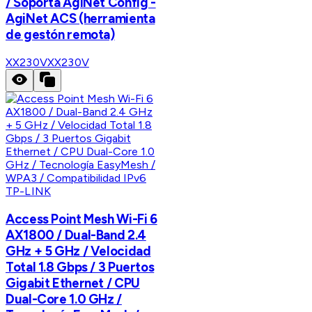
/ Soporta AgiNet Config -
AgiNet ACS (herramienta
de gestón remota)
XX230V
XX230V
TP-LINK
Access Point Mesh Wi-Fi 6
AX1800 / Dual-Band 2.4
GHz + 5 GHz / Velocidad
Total 1.8 Gbps / 3 Puertos
Gigabit Ethernet / CPU
Dual-Core 1.0 GHz /