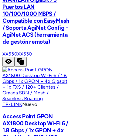
Puertos LAN
10/100/1000 MBPS /
Compatible con EasyMesh
/ Soporta AgiNet Config -
AgiNet ACS (herramienta
de gestón remota)
XX530
XX530
TP-LINK
Nuevo
Access Point GPON
AX1800 Desktop Wi-Fi 6 /
1.8 Gbps / 1x GPON + 4x