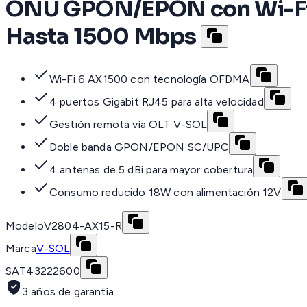
ONU GPON/EPON con Wi-Fi 6
Hasta 1500 Mbps
Wi-Fi 6 AX1500 con tecnología OFDMA
4 puertos Gigabit RJ45 para alta velocidad
Gestión remota vía OLT V-SOL
Doble banda GPON/EPON SC/UPC
4 antenas de 5 dBi para mayor cobertura
Consumo reducido 18W con alimentación 12V
Modelo
V2804-AX15-R
Marca
V-SOL
SAT
43222600
3 años de garantía