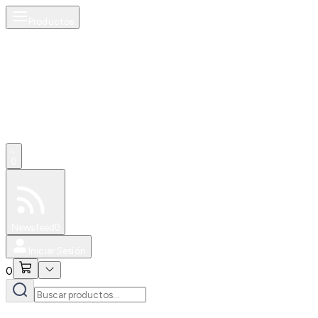
Productos
0
Especiales
Newsfeed
0
Iniciar Sesión
0