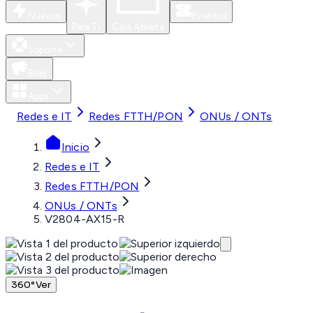
Nuevos
Eventos
Para Ti
Caja Abierta
Soporte
Blog
Apps
Redes e IT
Redes FTTH/PON
ONUs / ONTs
Inicio
Redes e IT
Redes FTTH/PON
ONUs / ONTs
V2804-AX15-R
360°
Ver