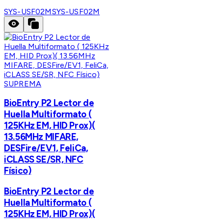
SYS-USF02M
SYS-USF02M
SUPREMA
BioEntry P2 Lector de
Huella Multiformato (
125KHz EM, HID Prox)(
13.56MHz MIFARE,
DESFire/EV1, FeliCa,
iCLASS SE/SR, NFC
Físico)
BioEntry P2 Lector de
Huella Multiformato (
125KHz EM, HID Prox)(