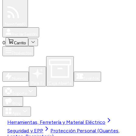
Especiales
Newsfeed
0
Iniciar Sesión
0
Carrito
Productos
Nuevos
Eventos
Para Ti
Caja Abierta
Soporte
Blog
Apps
Herramientas, Ferretería y Material Eléctrico
Seguridad y EPP
Protección Personal (Guantes,