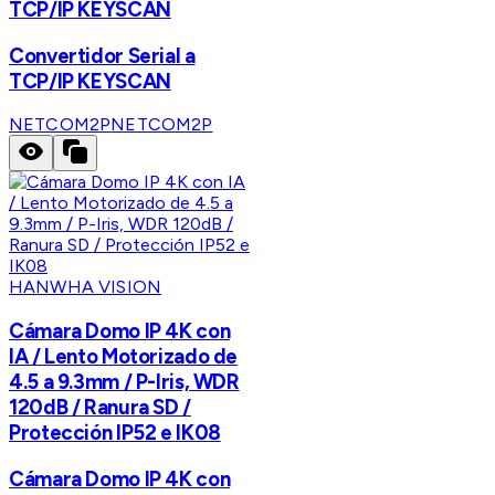
TCP/IP KEYSCAN
Convertidor Serial a
TCP/IP KEYSCAN
NETCOM2P
NETCOM2P
HANWHA VISION
Cámara Domo IP 4K con
IA / Lento Motorizado de
4.5 a 9.3mm / P-Iris, WDR
120dB / Ranura SD /
Protección IP52 e IK08
Cámara Domo IP 4K con