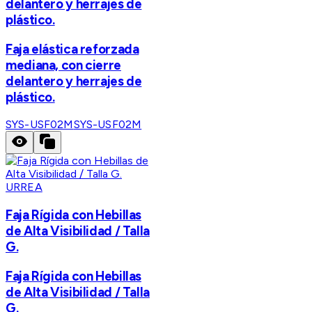
delantero y herrajes de
plástico.
Faja elástica reforzada
mediana, con cierre
delantero y herrajes de
plástico.
SYS-USF02M
SYS-USF02M
URREA
Faja Rígida con Hebillas
de Alta Visibilidad / Talla
G.
Faja Rígida con Hebillas
de Alta Visibilidad / Talla
G.