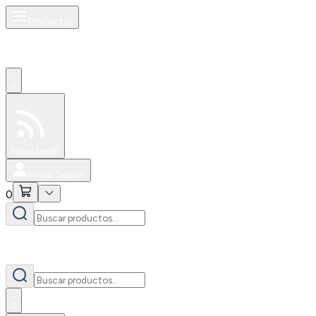
Productos
0
Especiales
Newsfeed
0
Iniciar Sesión
0
0