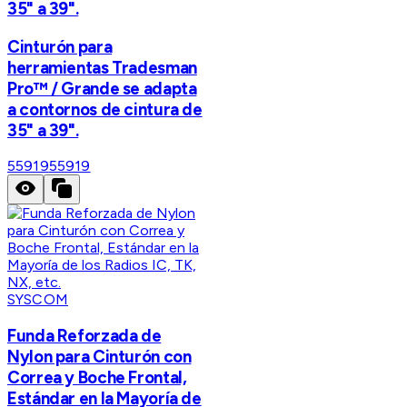
35" a 39".
Cinturón para
herramientas Tradesman
Pro™ / Grande se adapta
a contornos de cintura de
35" a 39".
55919
55919
SYSCOM
Funda Reforzada de
Nylon para Cinturón con
Correa y Boche Frontal,
Estándar en la Mayoría de