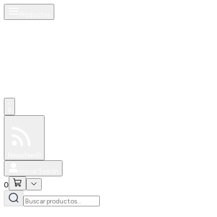
Productos
0
Especiales
Newsfeed
0
Iniciar Sesión
0