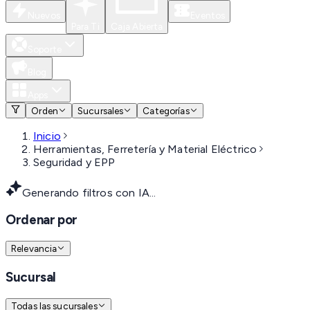
Nuevos
Eventos
Para Ti
Caja Abierta
Soporte
Blog
Apps
Orden
Sucursales
Categorías
Inicio
Herramientas, Ferretería y Material Eléctrico
Seguridad y EPP
Generando filtros con IA...
Ordenar por
Relevancia
Sucursal
Todas las sucursales