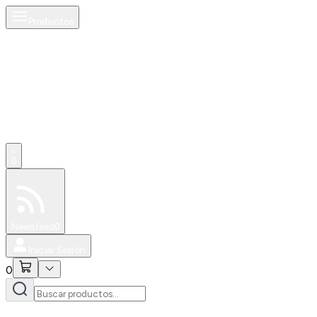
Productos
0
Especiales
Newsfeed
0
Iniciar Sesión
0