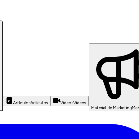
Artículos
Artículos
Videos
Videos
s
Material de Marketing
Mar