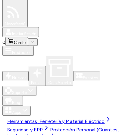
Especiales
Newsfeed
0
Iniciar Sesión
0
Carrito
Productos
Nuevos
Eventos
Para Ti
Caja Abierta
Soporte
Blog
Apps
Herramientas, Ferretería y Material Eléctrico
Seguridad y EPP
Protección Personal (Guantes,