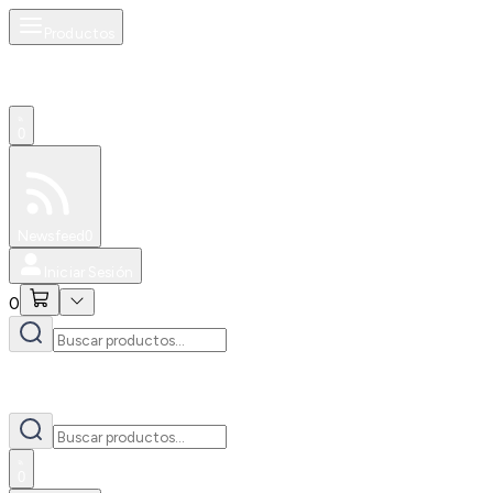
Productos
0
Especiales
Newsfeed
0
Iniciar Sesión
0
0