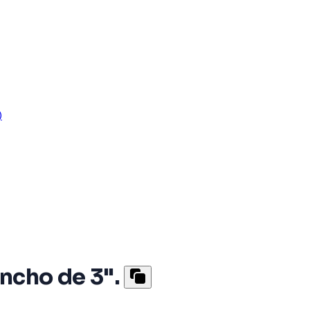
)
ncho de 3".