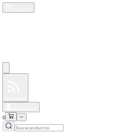
Productos
0
Especiales
Newsfeed
0
Iniciar Sesión
0