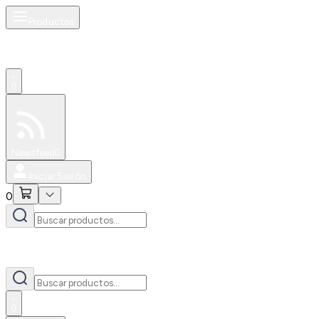
Productos
0
Especiales
Newsfeed
0
Iniciar Sesión
0
0