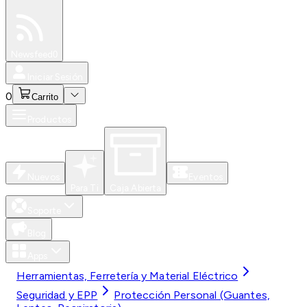
Especiales
Newsfeed
0
Iniciar Sesión
0
Carrito
Productos
Nuevos
Eventos
Para Ti
Caja Abierta
Soporte
Blog
Apps
Herramientas, Ferretería y Material Eléctrico
Seguridad y EPP
Protección Personal (Guantes,