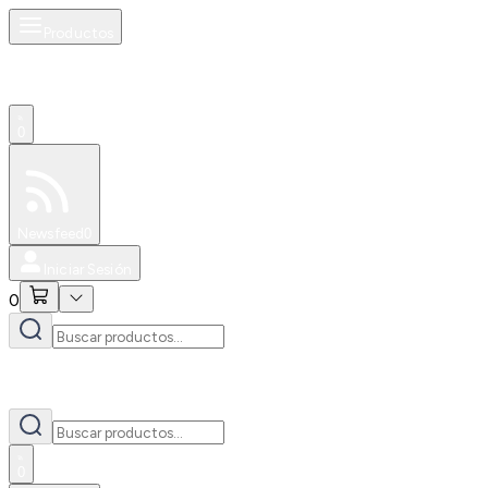
Productos
0
Especiales
Newsfeed
0
Iniciar Sesión
0
0