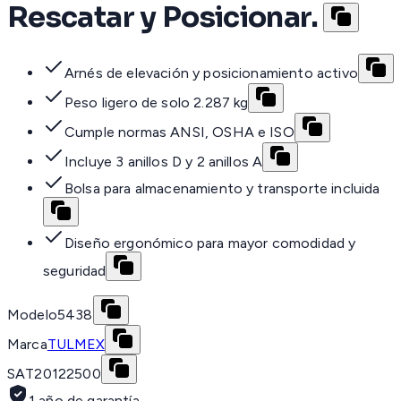
Rescatar y Posicionar.
Arnés de elevación y posicionamiento activo
Peso ligero de solo 2.287 kg
Cumple normas ANSI, OSHA e ISO
Incluye 3 anillos D y 2 anillos A
Bolsa para almacenamiento y transporte incluida
Diseño ergonómico para mayor comodidad y
seguridad
Modelo
5438
Marca
TULMEX
SAT
20122500
1 año de garantía