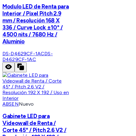
Modulo LED de Renta para
Interior / Pixel Pitch 2.9
mm / Resolución 168 X
336 / Curve Lock ±10° /
4500 nits / 7680 Hz /
Aluminio
DS-D4629CF-1AC
DS-
D4629CF-1AC
ABSEN
Nuevo
Gabinete LED para
Videowall de Renta /
Corte 45° / Pitch 2.6 V2 /