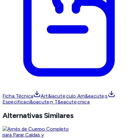
Ficha Técnica
Art&iacute;culo Arn&eacute;s
Especificaci&oacute;n T&eacute;cnica
Alternativas Similares