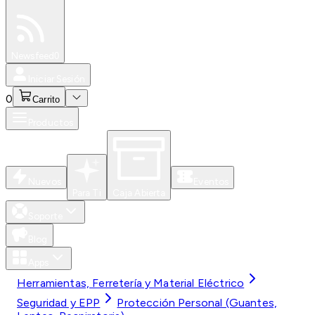
Especiales
Newsfeed
0
Iniciar Sesión
0
Carrito
Productos
Nuevos
Eventos
Para Ti
Caja Abierta
Soporte
Blog
Apps
Herramientas, Ferretería y Material Eléctrico
Seguridad y EPP
Protección Personal (Guantes,