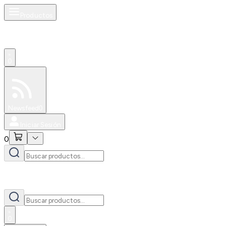
Productos
0
Especiales
Newsfeed
0
Iniciar Sesión
0
0