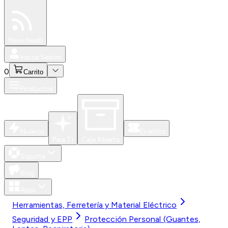
Especiales
Newsfeed
0
Iniciar Sesión
0
Carrito
Productos
Nuevos
Eventos
Para Ti
Caja Abierta
Soporte
Blog
Apps
Herramientas, Ferretería y Material Eléctrico
Seguridad y EPP
Protección Personal (Guantes,