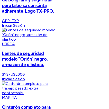
para la bolsa con cinta
adherente. Logo TX-PRO.
CPP-TXP
Iniciar Sesión
URREA
Lentes de seguridad
modelo "Orión" negro,
armazón de plástico.
SYS-USL006
Iniciar Sesión
MAKITA
Cinturón completo para