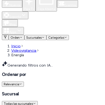
Nuevos
Eventos
Para Ti
Caja Abierta
Soporte
Blog
Apps
Orden
Sucursales
Categorías
Inicio
Videovigilancia
Energía
Generando filtros con IA...
Ordenar por
Relevancia
Sucursal
Todas las sucursales