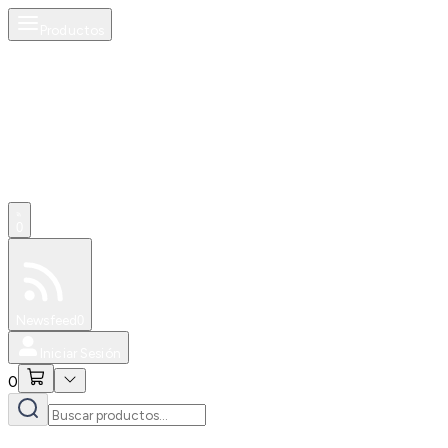
Productos
0
Especiales
Newsfeed
0
Iniciar Sesión
0