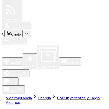
Especiales
Newsfeed
0
Iniciar Sesión
0
Carrito
Productos
Nuevos
Eventos
Para Ti
Caja Abierta
Soporte
Blog
Apps
Videovigilancia
Energía
PoE: Inyectores y Largo
Alcance