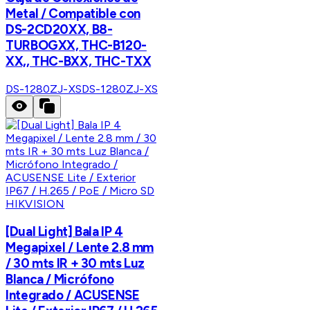
Metal / Compatible con
DS-2CD20XX, B8-
TURBOGXX, THC-B120-
XX,, THC-BXX, THC-TXX
DS-1280ZJ-XS
DS-1280ZJ-XS
HIKVISION
[Dual Light] Bala IP 4
Megapixel / Lente 2.8 mm
/ 30 mts IR + 30 mts Luz
Blanca / Micrófono
Integrado / ACUSENSE