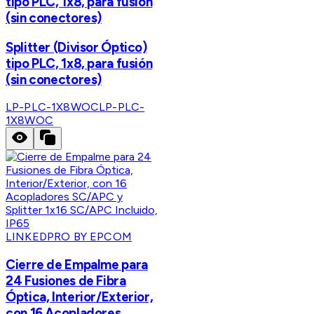
tipo PLC, 1x8, para fusión
(sin conectores)
Splitter (Divisor Óptico)
tipo PLC, 1x8, para fusión
(sin conectores)
LP-PLC-1X8WOC
LP-PLC-
1X8WOC
LINKEDPRO BY EPCOM
Cierre de Empalme para
24 Fusiones de Fibra
Óptica, Interior/Exterior,
con 16 Acopladores