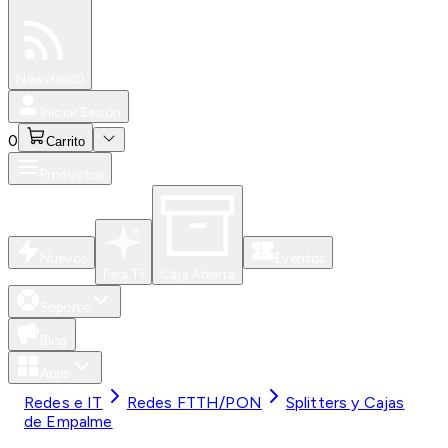
Especiales
Newsfeed
0
Iniciar Sesión
0
Carrito
Productos
Nuevos
Eventos
Para Ti
Caja Abierta
Soporte
Blog
Apps
Redes e IT
Redes FTTH/PON
Splitters y Cajas
de Empalme