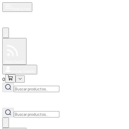
Productos
0
Especiales
Newsfeed
0
Iniciar Sesión
0
0